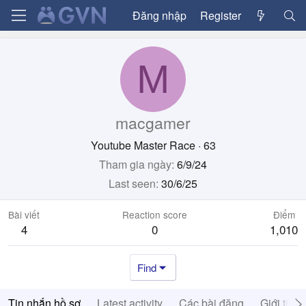
Đăng nhập
Register
M
macgamer
Youtube Master Race
·
63
Tham gia ngày
6/9/24
Last seen
30/6/25
Bài viết
Reaction score
Điểm
4
0
1,010
Find
Tin nhắn hồ sơ
Latest activity
Các bài đăng
Giới thiệ