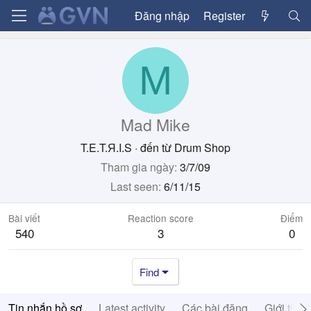
Đăng nhập
Register
M
Mad Mike
T.E.T.Я.I.S
·
đến từ
Drum Shop
Tham gia ngày
3/7/09
Last seen
6/11/15
Bài viết
Reaction score
Điểm
540
3
0
Find
Tin nhắn hồ sơ
Latest activity
Các bài đăng
Giới thiệ