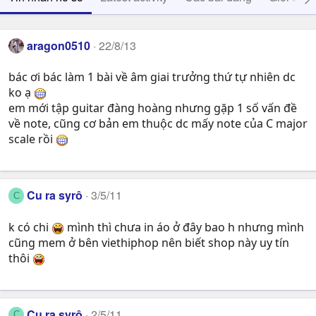
aragon0510
22/8/13
bác ơi bác làm 1 bài về âm giai trưởng thứ tự nhiên dc
ko ạ
em mới tập guitar đàng hoàng nhưng gặp 1 số vấn đề
về note, cũng cơ bản em thuộc dc mấy note của C major
scale rồi
Cu ra syrô
3/5/11
C
k có chi
mình thì chưa in áo ở đây bao h nhưng mình
cũng mem ở bên viethiphop nên biết shop này uy tín
thôi
Cu ra syrô
2/5/11
C