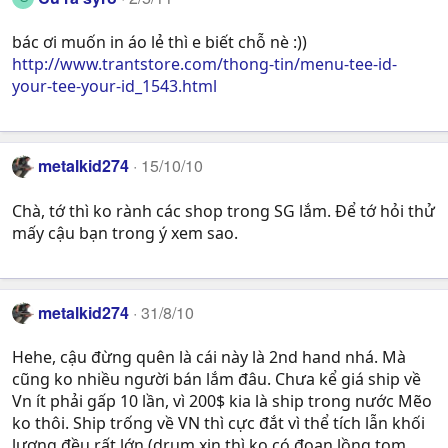
bác ơi muốn in áo lẻ thì e biết chỗ nè :))
http://www.trantstore.com/thong-tin/menu-tee-id-
your-tee-your-id_1543.html
metalkid274
15/10/10
Chà, tớ thì ko rành các shop trong SG lắm. Để tớ hỏi thử
mấy cậu bạn trong ý xem sao.
metalkid274
31/8/10
Hehe, cậu đừng quên là cái này là 2nd hand nhá. Mà
cũng ko nhiều người bán lắm đâu. Chưa kể giá ship về
Vn ít phải gấp 10 lần, vì 200$ kia là ship trong nước Mẽo
ko thôi. Ship trống về VN thì cực đắt vì thể tích lẫn khối
lượng đều rất lớn (drum xịn thì ko có đoạn lồng tom,