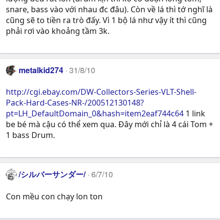
snare, bass vào với nhau đc đâu). Còn về lá thì tớ nghĩ là
cũng sẽ to tiền ra trò đấy. Vì 1 bộ lá như vậy ít thì cũng
phải rơi vào khoảng tầm 3k.
metalkid274
31/8/10
http://cgi.ebay.com/DW-Collectors-Series-VLT-Shell-
Pack-Hard-Cases-NR-/200512130148?
pt=LH_DefaultDomain_0&hash=item2eaf744c64
1 link
be bé mà cậu có thể xem qua. Đây mới chỉ là 4 cái Tom +
1 bass Drum.
/シルバーサンダー/
6/7/10
Con mều con chạy lon ton