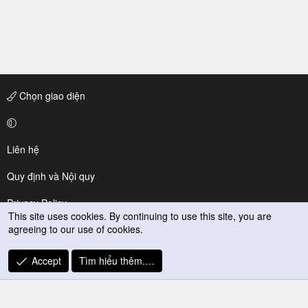
Chọn giao diện
Liên hệ
Quy định và Nội quy
Privacy Policy
This site uses cookies. By continuing to use this site, you are
agreeing to our use of cookies.
Trợ giúp
R
Accept
Tìm hiểu thêm.…
S
S