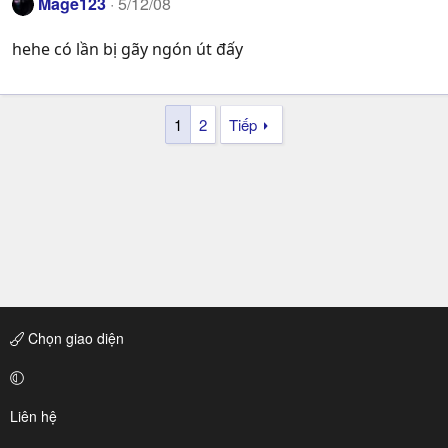
Mage123
5/12/08
hehe có lần bị gãy ngón út đấy
1
2
Tiếp
Chọn giao diện
Liên hệ