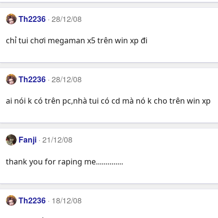
Th2236
28/12/08
chỉ tui chơi megaman x5 trên win xp đi
Th2236
28/12/08
ai nói k có trên pc,nhà tui có cd mà nó k cho trên win xp
Fanji
21/12/08
thank you for raping me..............
Th2236
18/12/08