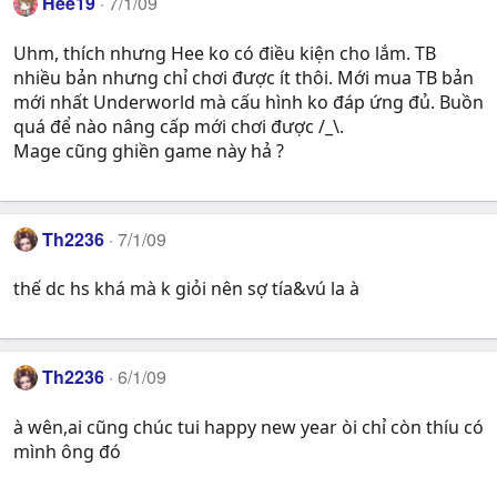
Hee19
7/1/09
Uhm, thích nhưng Hee ko có điều kiện cho lắm. TB
nhiều bản nhưng chỉ chơi được ít thôi. Mới mua TB bản
mới nhất Underworld mà cấu hình ko đáp ứng đủ. Buồn
quá để nào nâng cấp mới chơi được /_\.
Mage cũng ghiền game này hả ?
Th2236
7/1/09
thế dc hs khá mà k giỏi nên sợ tía&vú la à
Th2236
6/1/09
à wên,ai cũng chúc tui happy new year òi chỉ còn thíu có
mình ông đó