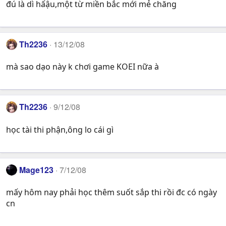
đú là dì hẩậu,một từ miền bắc mới mẻ chăng
Th2236
13/12/08
mà sao dạo này k chơi game KOEI nữa à
Th2236
9/12/08
học tài thi phận,ông lo cái gì
Mage123
7/12/08
mấy hôm nay phải học thêm suốt sắp thi rồi đc có ngày
cn