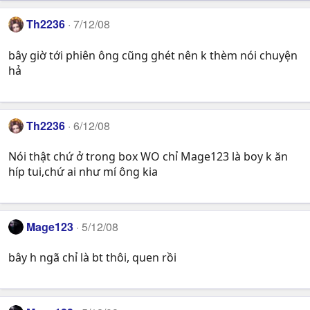
Th2236
7/12/08
bây giờ tới phiên ông cũng ghét nên k thèm nói chuyện
hả
Th2236
6/12/08
Nói thật chứ ở trong box WO chỉ Mage123 là boy k ăn
híp tui,chứ ai như mí ông kia
Mage123
5/12/08
bây h ngã chỉ là bt thôi, quen rồi