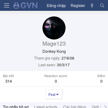
Đăng nhập
Register
Mage123
Donkey Kong
Tham gia ngày
27/6/08
Last seen
30/3/17
Bài viết
Reaction score
Điểm
314
0
0
Find
Tin nhắn hồ sơ
Latest activity
Các bài đăng
Giới thiệ