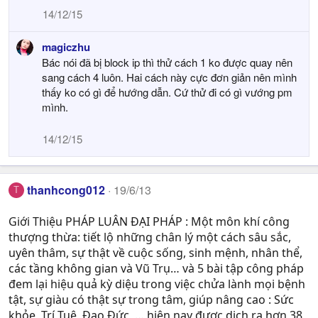
14/12/15
magiczhu
Bác nói đã bị block ip thì thử cách 1 ko được quay nên
sang cách 4 luôn. Hai cách này cực đơn giản nên mình
thấy ko có gì để hướng dẫn. Cứ thử đi có gì vướng pm
mình.
14/12/15
thanhcong012
19/6/13
T
Giới Thiệu PHÁP LUÂN ĐẠI PHÁP : Một môn khí công
thượng thừa: tiết lộ những chân lý một cách sâu sắc,
uyên thâm, sự thật về cuộc sống, sinh mệnh, nhân thể,
các tầng không gian và Vũ Trụ… và 5 bài tập công pháp
đem lại hiệu quả kỳ diệu trong việc chửa lành mọi bệnh
tật, sự giàu có thật sự trong tâm, giúp nâng cao : Sức
khỏe, Trí Tuệ, Ðạo Ðức ,… hiện nay được dịch ra hơn 38