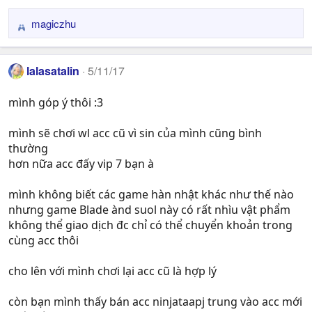
magiczhu
R
e
a
lalasatalin
5/11/17
c
t
mình góp ý thôi :3
i
o
n
mình sẽ chơi wl acc cũ vì sin của mình cũng bình
s
thường
:
hơn nữa acc đấy vip 7 bạn à
mình không biết các game hàn nhật khác như thế nào
nhưng game Blade ànd suol này có rất nhìu vật phẩm
không thể giao dịch đc chỉ có thể chuyển khoản trong
cùng acc thôi
cho lên với mình chơi lại acc cũ là hợp lý
còn bạn mình thấy bán acc ninjataapj trung vào acc mới