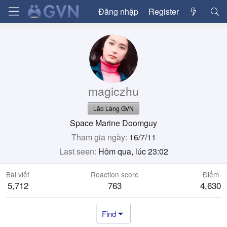
Đăng nhập
Register
magiczhu
Lão Làng GVN
Space Marine Doomguy
Tham gia ngày
16/7/11
Last seen
Hôm qua, lúc 23:02
Bài viết
Reaction score
Điểm
5,712
763
4,630
Find