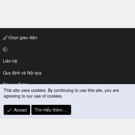
Chọn giao diện
Liên hệ
Quy định và Nội quy
Privacy Policy
This site uses cookies. By continuing to use this site, you are
agreeing to our use of cookies.
Trợ giúp
R
Accept
Tìm hiểu thêm.…
S
S