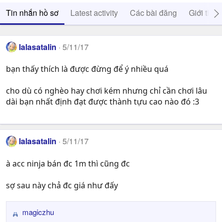
Tin nhắn hồ sơ
Latest activity
Các bài đăng
Giới thiệ
lalasatalin
5/11/17
bạn thấy thích là được đừng để ý nhiều quá
cho dù có nghèo hay chơi kém nhưng chỉ cần chơi lâu
dài bạn nhất định đạt được thành tựu cao nào đó :3
lalasatalin
5/11/17
à acc ninja bán đc 1m thì cũng đc
sợ sau này chả đc giá như đấy
magiczhu
R