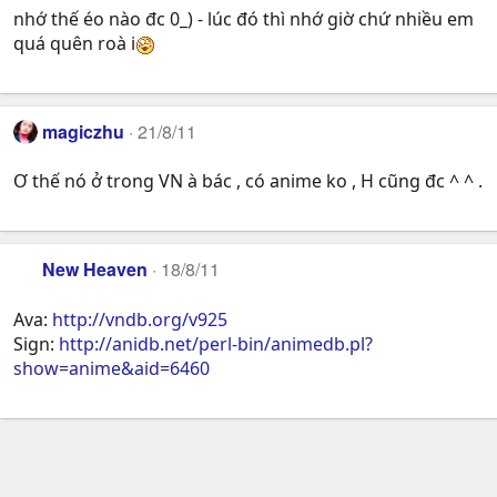
nhớ thế éo nào đc 0_) - lúc đó thì nhớ giờ chứ nhiều em
quá quên roà i
magiczhu
21/8/11
Ơ thế nó ở trong VN à bác , có anime ko , H cũng đc ^ ^ .
New Heaven
18/8/11
Ava:
http://vndb.org/v925
Sign:
http://anidb.net/perl-bin/animedb.pl?
show=anime&aid=6460