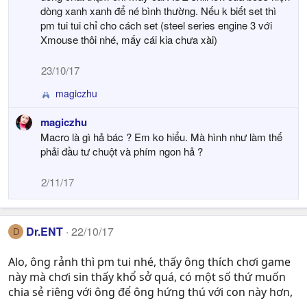
dòng xanh xanh để né bình thường. Nếu k biết set thì
pm tui tui chỉ cho cách set (steel series engine 3 với
Xmouse thôi nhé, mấy cái kia chưa xài)
23/10/17
magiczhu
R
e
magiczhu
a
Macro là gì hả bác ? Em ko hiểu. Mà hình như làm thế
c
t
phải đầu tư chuột và phím ngon hả ?
i
o
2/11/17
n
s
:
Dr.ENT
22/10/17
D
Alo, ông rảnh thì pm tui nhé, thấy ông thích chơi game
này mà chơi sin thấy khổ sở quá, có một số thứ muốn
chia sẻ riêng với ông để ông hứng thú với con này hơn,