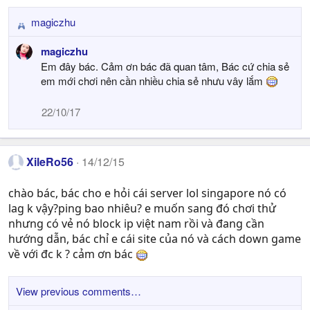
magiczhu
R
e
magiczhu
a
Em đây bác. Cảm ơn bác đã quan tâm, Bác cứ chia sẻ
c
em mới chơi nên cần nhiều chia sẻ nhưu vây lắm
t
i
22/10/17
o
n
s
:
XileRo56
14/12/15
chào bác, bác cho e hỏi cái server lol singapore nó có
lag k vậy?ping bao nhiêu? e muốn sang đó chơi thử
nhưng có vẻ nó block ip việt nam rồi và đang cần
hướng dẫn, bác chỉ e cái site của nó và cách down game
về với đc k ? cảm ơn bác
View previous comments…