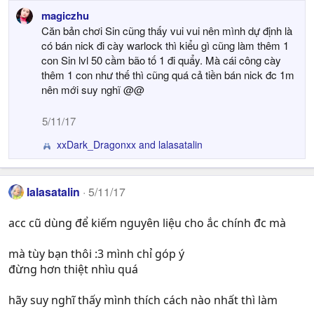
e
magiczhu
a
Căn bản chơi Sin cũng thấy vui vui nên mình dự định là
c
có bán nick đi cày warlock thì kiểu gì cũng làm thêm 1
t
con Sin lvl 50 cầm bão tố 1 đi quẩy. Mà cái công cày
i
thêm 1 con như thế thì cũng quá cả tiền bán nick đc 1m
o
nên mới suy nghĩ @@
n
s
5/11/17
:
xxDark_Dragonxx
and
lalasatalin
R
e
a
c
lalasatalin
5/11/17
t
i
acc cũ dùng để kiếm nguyên liệu cho ắc chính đc mà
o
n
mà tùy bạn thôi :3 mình chỉ góp ý
s
đừng hơn thiệt nhìu quá
:
hãy suy nghĩ thấy mình thích cách nào nhất thì làm