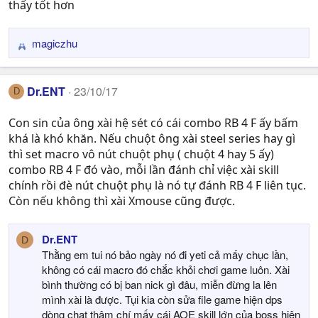
thấy tốt hơn
magiczhu
R
e
a
Dr.ENT
23/10/17
D
c
t
Con sin của ông xài hệ sét có cái combo RB 4 F ấy bấm
i
khá là khó khăn. Nếu chuột ông xài steel series hay gì
o
n
thì set macro vô nút chuột phụ ( chuột 4 hay 5 ấy)
s
combo RB 4 F đó vào, mỗi lần đánh chỉ việc xài skill
:
chính rồi đè nút chuột phụ là nó tự đánh RB 4 F liên tục.
Còn nếu không thì xài Xmouse cũng được.
Dr.ENT
D
Thằng em tui nó bảo ngày nó đi yeti cả mấy chục lần,
không có cái macro đó chắc khỏi chơi game luôn. Xài
bình thường có bị ban nick gì đâu, miễn đừng la lên
mình xài là được. Tụi kia còn sửa file game hiện dps
dòng chat thậm chí mấy cái AOE skill lớn của boss hiện