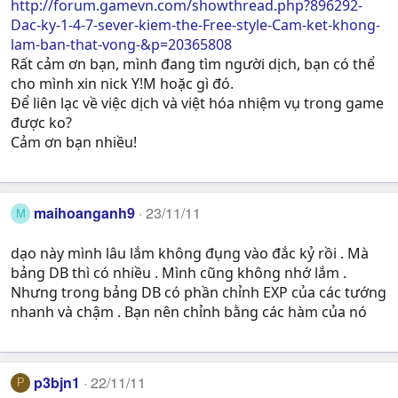
http://forum.gamevn.com/showthread.php?896292-
Dac-ky-1-4-7-sever-kiem-the-Free-style-Cam-ket-khong-
lam-ban-that-vong-&p=20365808
Rất cảm ơn bạn, mình đang tìm người dịch, bạn có thể
cho mình xin nick Y!M hoặc gì đó.
Để liên lạc về việc dịch và việt hóa nhiệm vụ trong game
được ko?
Cảm ơn bạn nhiều!
maihoanganh9
23/11/11
M
dạo này mình lâu lắm không đụng vào đắc kỷ rồi . Mà
bảng DB thì có nhiều . Mình cũng không nhớ lắm .
Nhưng trong bảng DB có phần chỉnh EXP của các tướng
nhanh và chậm . Bạn nên chỉnh bằng các hàm của nó
p3bjn1
22/11/11
P