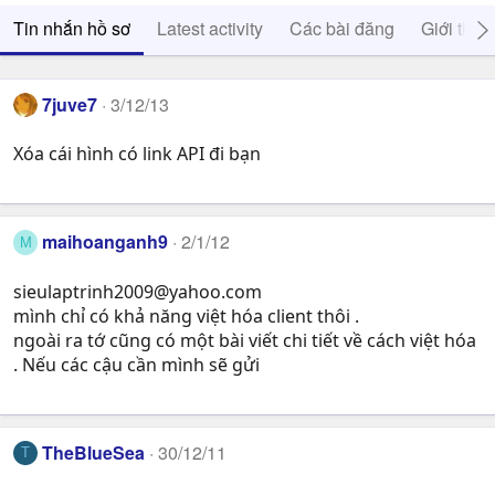
Tin nhắn hồ sơ
Latest activity
Các bài đăng
Giới thiệ
7juve7
3/12/13
Xóa cái hình có link API đi bạn
maihoanganh9
2/1/12
M
sieulaptrinh2009@yahoo.com
mình chỉ có khả năng việt hóa client thôi .
ngoài ra tớ cũng có một bài viết chi tiết về cách việt hóa
. Nếu các cậu cần mình sẽ gửi
TheBlueSea
30/12/11
T