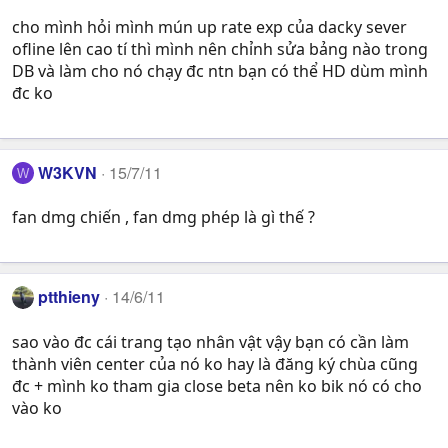
cho mình hỏi mình mún up rate exp của dacky sever
ofline lên cao tí thì mình nên chỉnh sửa bảng nào trong
DB và làm cho nó chạy đc ntn bạn có thể HD dùm mình
đc ko
W3KVN
15/7/11
W
fan dmg chiến , fan dmg phép là gì thế ?
ptthieny
14/6/11
sao vào đc cái trang tạo nhân vật vậy bạn có cần làm
thành viên center của nó ko hay là đăng ký chùa cũng
đc + mình ko tham gia close beta nên ko bik nó có cho
vào ko