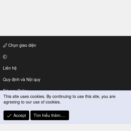
Chọn giao diện
Liên hệ
Quy định và Nội quy
Privacy Policy
This site uses cookies. By continuing to use this site, you are
agreeing to our use of cookies.
Trợ giúp
R
Accept
Tìm hiểu thêm.…
S
S