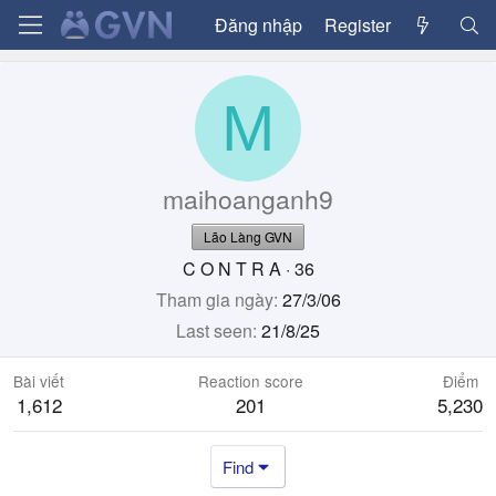
Đăng nhập
Register
M
maihoanganh9
Lão Làng GVN
C O N T R A
·
36
Tham gia ngày
27/3/06
Last seen
21/8/25
Bài viết
Reaction score
Điểm
1,612
201
5,230
Find