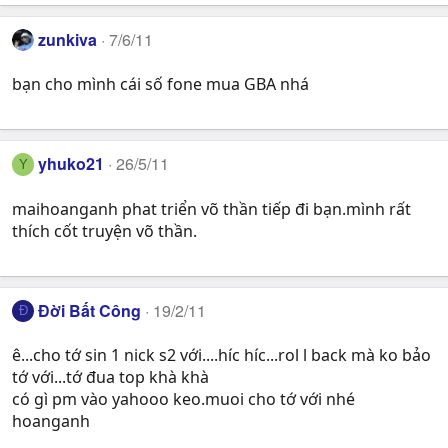
zunkiva
7/6/11
bạn cho mình cái số fone mua GBA nhá
yhuko21
26/5/11
Y
maihoanganh phat triển võ thần tiếp đi bạn.mình rất
thích cốt truyện võ thần.
Đời Bất Công
19/2/11
Đ
ê...cho tớ sin 1 nick s2 với....híc híc...rol l back mà ko bảo
tớ với...tớ đua top khà khà
có gì pm vào yahooo keo.muoi cho tớ với nhé
hoanganh