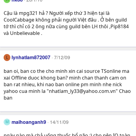
Cậu là mpg321 hả ? Người xếp thứ 3 hiện tại là
CoolCabbage không phải người Việt đâu . Ở bên guild
tớ thì chỉ có 2 ông nữa cùng guild bên LH thôi ,Pip8184
và Unbelievable .
lynhatlam872007
7/12/09
L
ban oi, ban co the cho minh xin cai source TSonline ma
xai Offline duoc khong ban? minh chan thanh cam on
ban rat nhieu, khi nao ban online pm minh nhe nick
yahoo cua minh la "
nhatlam_ly33@yahoo.com.vn
" Chao
ban
maihoanganh9
14/11/09
M
ngày nào mà chả uống thuốc bổ não :) cho nên IQ toàn