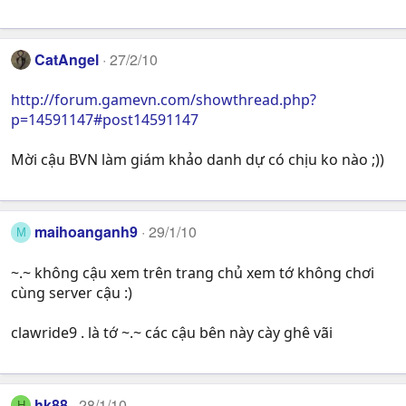
CatAngel
27/2/10
http://forum.gamevn.com/showthread.php?
p=14591147#post14591147
Mời cậu BVN làm giám khảo danh dự có chịu ko nào ;))
maihoanganh9
29/1/10
M
~.~ không cậu xem trên trang chủ xem tớ không chơi
cùng server cậu :)
clawride9 . là tớ ~.~ các cậu bên này cày ghê vãi
hk88
28/1/10
H