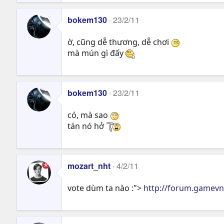
bokem130
23/2/11
ờ, cũng dễ thương, dễ chơi
mà mún gì đấy
bokem130
23/2/11
có, mà sao
tán nó hở
mozart_nht
4/2/11
vote dùm ta nào :">
http://forum.gamevn