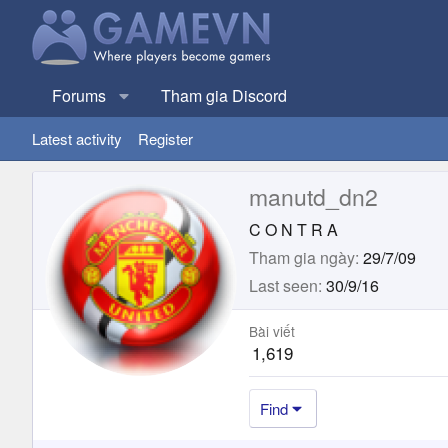
Forums
Tham gia Discord
Latest activity
Register
manutd_dn2
C O N T R A
Tham gia ngày
29/7/09
Last seen
30/9/16
Bài viết
1,619
Find