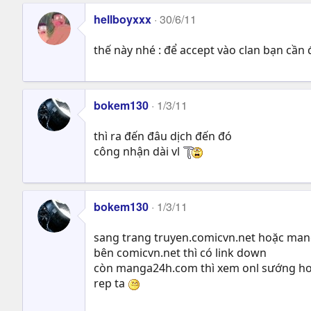
hellboyxxx
30/6/11
thế này nhé : để accept vào clan bạn cầ
bokem130
1/3/11
thì ra đến đâu dịch đến đó
công nhận dài vl
bokem130
1/3/11
sang trang truyen.comicvn.net hoặc ma
bên comicvn.net thì có link down
còn manga24h.com thì xem onl sướng h
rep ta