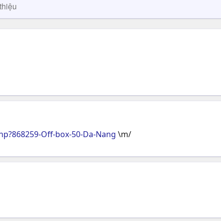
thiệu
hp?868259-Off-box-50-Da-Nang
\m/