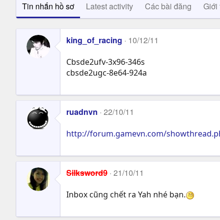
Tin nhắn hồ sơ
Latest activity
Các bài đăng
Giới 
king_of_racing
10/12/11
Cbsde2ufv-3x96-346s
cbsde2ugc-8e64-924a
ruadnvn
22/10/11
http://forum.gamevn.com/showthread.p
Silksword9
21/10/11
Inbox cũng chết ra Yah nhé bạn.