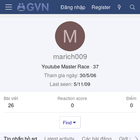
Đăng nhập
Register
M
marich009
Youtube Master Race
·
37
Tham gia ngày
30/5/06
Last seen
5/11/09
Bài viết
Reaction score
Điểm
26
0
0
Find
Tin nhắn hồ sơ
Latest activity
Các bài đăng
Giới thiệ