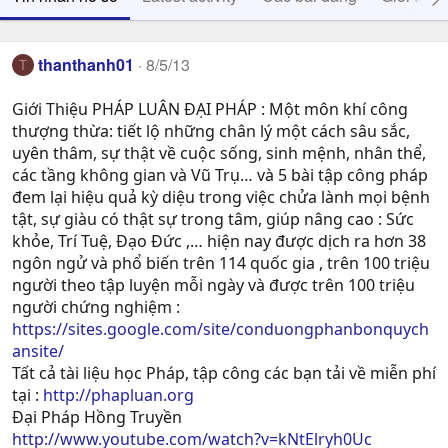
thanthanh01
8/5/13
T
Giới Thiệu PHÁP LUÂN ĐẠI PHÁP : Một môn khí công
thượng thừa: tiết lộ những chân lý một cách sâu sắc,
uyên thâm, sự thật về cuộc sống, sinh mệnh, nhân thể,
các tầng không gian và Vũ Trụ… và 5 bài tập công pháp
đem lại hiệu quả kỳ diệu trong việc chửa lành mọi bệnh
tật, sự giàu có thật sự trong tâm, giúp nâng cao : Sức
khỏe, Trí Tuệ, Ðạo Ðức ,… hiện nay được dịch ra hơn 38
ngôn ngử và phổ biến trên 114 quốc gia , trên 100 triệu
người theo tập luyện mỗi ngày và được trên 100 triệu
người chứng nghiệm :
https://sites.google.com/site/conduongphanbonquych
ansite/
Tất cả tài liệu học Pháp, tập công các bạn tải về miễn phí
tại :
http://phapluan.org
Đại Pháp Hồng Truyền
http://www.youtube.com/watch?v=kNtElryh0Uc