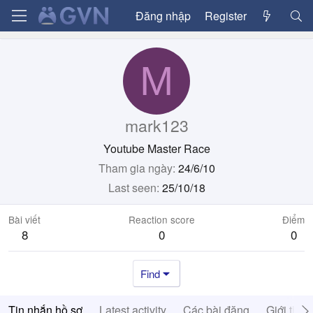
Đăng nhập
Register
M
mark123
Youtube Master Race
Tham gia ngày
24/6/10
Last seen
25/10/18
Bài viết
Reaction score
Điểm
8
0
0
Find
Tin nhắn hồ sơ
Latest activity
Các bài đăng
Giới thiệ