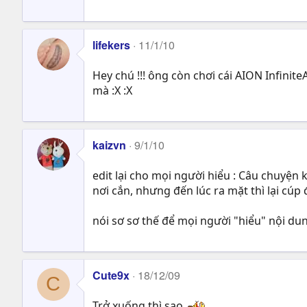
lifekers
11/1/10
Hey chú !!! ông còn chơi cái AION Infinite
mà :X :X
kaizvn
9/1/10
edit lại cho mọi người hiểu : Câu chuyện k
nơi cắn, nhưng đến lúc ra mặt thì lại cúp 
nói sơ sơ thế để mọi người "hiểu" nội d
Cute9x
18/12/09
C
Trở xuống thì sao