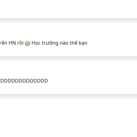
rên HN rồi
Học trường nào thế bạn
trú =DDDDDDDDDDDDDD