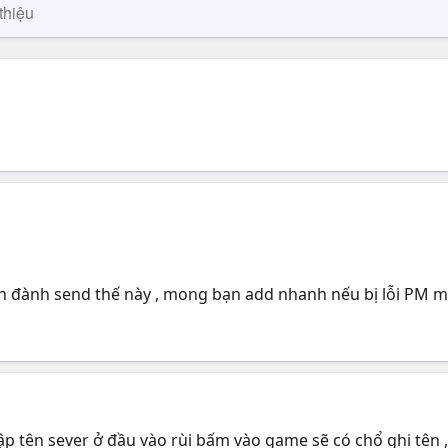
thiệu
ên đành send thế này , mong bạn add nhanh nếu bị lỗi PM 
ập tên sever ở đầu vào rùi bấm vào game sẽ có chổ ghi tên 