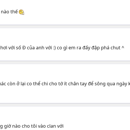
 nào thế
ơi với số Đ của anh với :) co gì em ra đấy đập phá chut ^
 xác còn ở lại co thể chi cho tớ ít chân tay để sông qua ng
g giờ nào cho tôi vào clan với