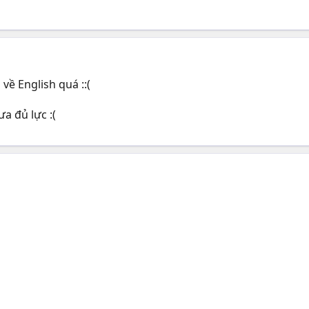
về English quá ::(
a đủ lực :(