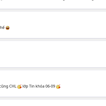
thế
cũng CHL
lớp Tin khóa 06-09