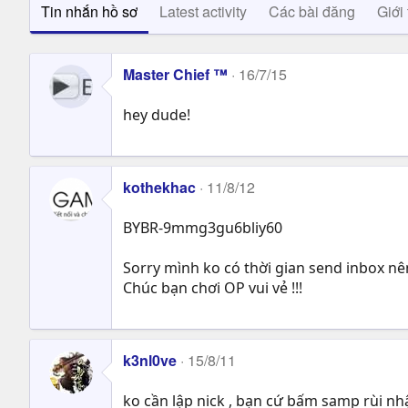
Tin nhắn hồ sơ
Latest activity
Các bài đăng
Giới 
Master Chief ™
16/7/15
hey dude!
kothekhac
11/8/12
BYBR-9mmg3gu6bliy60
Sorry mình ko có thời gian send inbox n
Chúc bạn chơi OP vui vẻ !!!
k3nl0ve
15/8/11
ko cần lập nick , bạn cứ bấm samp rùi nh