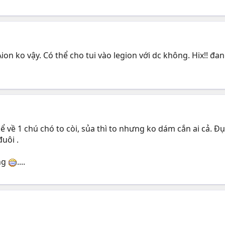
Aion ko vậy. Có thể cho tui vào legion với dc không. Hix!! đa
ể về 1 chú chó to còi, sủa thì to nhưng ko dám cắn ai cả. Đụ
đuôi .
ung
....