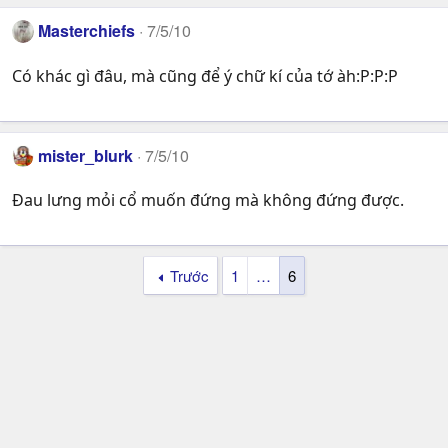
Masterchiefs
7/5/10
Có khác gì đâu, mà cũng để ý chữ kí của tớ àh:P:P:P
mister_blurk
7/5/10
Đau lưng mỏi cổ muốn đứng mà không đứng được.
Trước
1
…
6