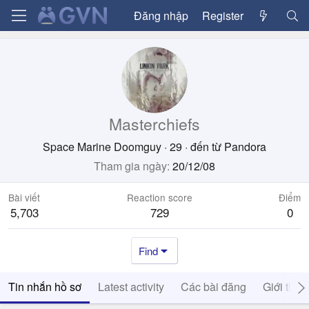
Đăng nhập
Register
Masterchiefs
Space Marine Doomguy
·
29
·
đến từ
Pandora
Tham gia ngày
20/12/08
Bài viết
Reaction score
Điểm
5,703
729
0
Find
Tin nhắn hồ sơ
Latest activity
Các bài đăng
Giới thiệ