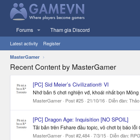
Forums
Tham gia Discord
Latest activity
Register
MasterGamer
Recent Content by MasterGamer
[PC] Sid Meier’s Civilization® VI
Nhớ bản 5 chơi nghiện vđ, khoái nhất bọn Mông 
MasterGamer
Post #25
21/10/16
Diễn đàn:
Thảo
[PC] Dragon Age: Inquisition [NO SPOIL]
Tải bản trên Fshare đầu topic, vô chơi bị báo lỗi
MasterGamer
Post #2,484
7/3/15
Diễn đàn:
RPG 