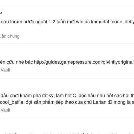
™
cứu forum nước ngoài 1-2 tuần mới win đc immortal mode, deity
luận chung
iên cứu nhé bác http://guides.gamepressure.com/divinityorigin
Vault
ầu chơi khám phá rất kỹ, làm hết Q, đọc hầu như hết các hội thoạ
4cool_baffle: đợi sản phẩm tiếp theo của chú Larian :D mong là 
Vault