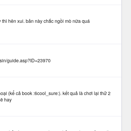
 thì hên xui. bản này chắc ngồi mò nữa quá
alsin/guide.asp?ID=23970
i (kể cả book :6cool_sure:). kết quả là chơi lại thử 2
sẽ hay