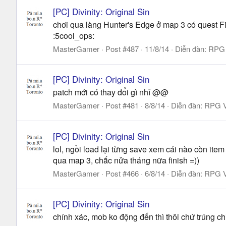
[PC] Divinity: Original Sin
chơi qua làng Hunter's Edge ở map 3 có quest Find
:5cool_ops:
MasterGamer
Post #487
11/8/14
Diễn đàn:
RPG 
[PC] Divinity: Original Sin
patch mới có thay đổi gì nhỉ @@
MasterGamer
Post #481
8/8/14
Diễn đàn:
RPG V
[PC] Divinity: Original Sin
lol, ngồi load lại từng save xem cái nào còn item 
qua map 3, chắc nửa tháng nữa finish =))
MasterGamer
Post #466
6/8/14
Diễn đàn:
RPG V
[PC] Divinity: Original Sin
chính xác, mob ko động đến thì thôi chứ trúng c