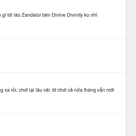
gì tới lão Zandalor bên Divine Divinity ko nhỉ
g xa rồi, chơi lại lâu vãi. tớ chơi cả nửa tháng vẫn mới