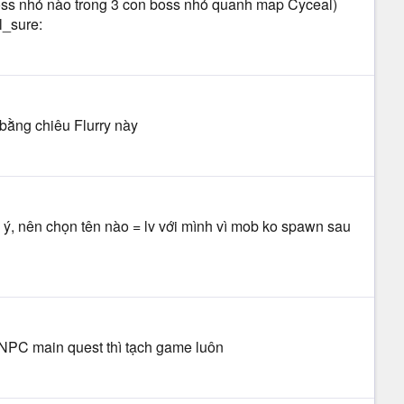
boss nhỏ nào trong 3 con boss nhỏ quanh map Cyceal)
l_sure:
bằng chiêu Flurry này
 ý, nên chọn tên nào = lv với mình vì mob ko spawn sau
 NPC main quest thì tạch game luôn