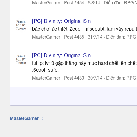
MasterGamer
Post #454
5/8/14
Diễn đàn:
RPG V
[PC] Divinity: Original Sin
bác chơi ác thiệt :2cool_misdoubt: làm vậy repu
MasterGamer
Post #435
31/7/14
Diễn đàn:
RPG 
[PC] Divinity: Original Sin
full pt lv13 gặp thằng này mức hard chết lên chế
:6cool_sure:
MasterGamer
Post #433
30/7/14
Diễn đàn:
RPG 
MasterGamer