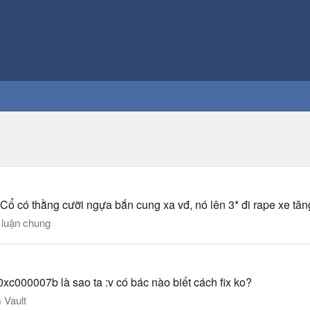
Cổ có thằng cưỡi ngựa bắn cung xa vđ, nó lên 3* đi rape xe tăn
 luận chung
 0xc000007b là sao ta :v có bác nào biết cách fix ko?
Vault