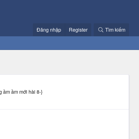
Đăng nhập
Register
Tìm kiếm
g ầm ầm mới hài 8-}