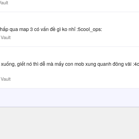
ault
 thấp qua map 3 có vấn đề gì ko nhỉ :5cool_ops:
Vault
t xuống, giết nó thì dễ mà mấy con mob xung quanh đông vãi :4coo
Vault