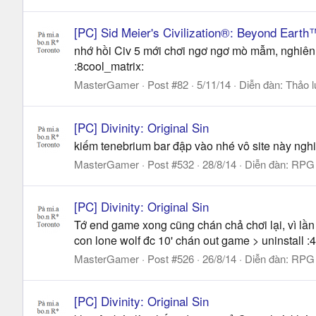
[PC] Sid Meier's Civilization®: Beyond Earth
nhớ hồi Civ 5 mới chơi ngơ ngơ mò mẫm, nghiên 
:8cool_matrix:
MasterGamer
Post #82
5/11/14
Diễn đàn:
Thảo 
[PC] Divinity: Original Sin
kiếm tenebrium bar đập vào nhé vô site này ngh
MasterGamer
Post #532
28/8/14
Diễn đàn:
RPG 
[PC] Divinity: Original Sin
Tớ end game xong cũng chán chả chơi lại, vì lần đ
con lone wolf đc 10' chán out game > uninstall :
MasterGamer
Post #526
26/8/14
Diễn đàn:
RPG 
[PC] Divinity: Original Sin