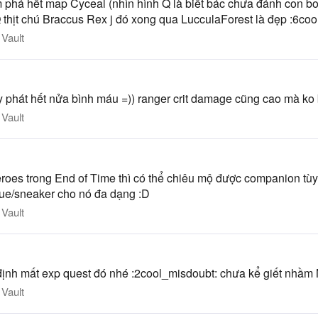
m phá hết map Cyceal (nhìn hình Q là biết bác chưa đánh con 
 thịt chú Braccus Rex j đó xong qua LucculaForest là đẹp :6coo
Vault
y phát hết nửa bình máu =)) ranger crit damage cũng cao mà ko 
Vault
roes trong End of Time thì có thể chiêu mộ được companion tùy
rogue/sneaker cho nó đa dạng :D
Vault
 định mất exp quest đó nhé :2cool_misdoubt: chưa kể giết nhầm
Vault