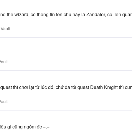
 the wizard, có thông tin tên chú này là Zandalor, có liên quan 
Vault
ault
quest thì chơi lại từ lúc đó, chứ đã tới quest Death Knight thì cũn
ault
hiêu gì cũng ngỏm đc =.=