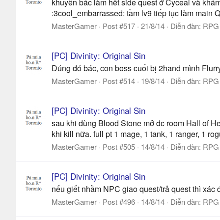
khuyên bác làm hết side quest ở Cyceal và khá
:3cool_embarrassed: tầm lv9 tiếp tục làm main Q
MasterGamer
Post #517
21/8/14
Diễn đàn:
RPG 
[PC] Divinity: Original Sin
Đúng đó bác, con boss cuối bị 2hand mình Flurr
MasterGamer
Post #514
19/8/14
Diễn đàn:
RPG 
[PC] Divinity: Original Sin
sau khi dùng Blood Stone mở đc room Hall of He
khi kill nữa. full pt 1 mage, 1 tank, 1 ranger, 1 
MasterGamer
Post #505
14/8/14
Diễn đàn:
RPG 
[PC] Divinity: Original Sin
nếu giết nhầm NPC giao quest/trả quest thì xác
MasterGamer
Post #496
14/8/14
Diễn đàn:
RPG 