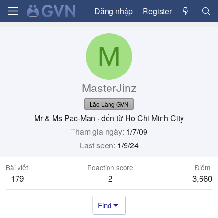
Đăng nhập
Register
M
MasterJinz
Lão Làng GVN
Mr & Ms Pac-Man
·
đến từ
Ho Chi Minh City
Tham gia ngày
1/7/09
Last seen
1/9/24
Bài viết
Reaction score
Điểm
179
2
3,660
Find