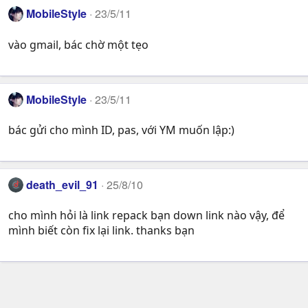
MobileStyle
23/5/11
vào gmail, bác chờ một tẹo
MobileStyle
23/5/11
bác gửi cho mình ID, pas, với YM muốn lập:)
death_evil_91
25/8/10
cho mình hỏi là link repack bạn down link nào vậy, để
mình biết còn fix lại link. thanks bạn