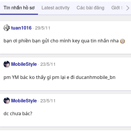
Tin nhắn hồ sơ
Latest activity
Các bài đăng
Giới thiệ
tuan1016
29/5/11
bạn ơi phiền bạn gửi cho mình key qua tin nhắn nha
MobileStyle
23/5/11
pm YM bác ko thấy gì pm lại e đi ducanhmobile_bn
MobileStyle
23/5/11
dc chưa bác?