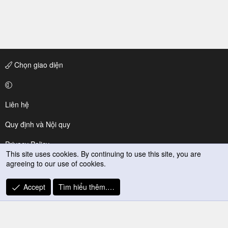
Chọn giao diện
Liên hệ
Quy định và Nội quy
Privacy Policy
This site uses cookies. By continuing to use this site, you are
agreeing to our use of cookies.
Trợ giúp
R
Accept
Tìm hiểu thêm.…
S
S