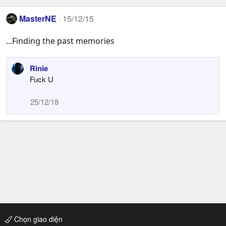
MasterNE
15/12/15
...Finding the past memories
Rinie
Fuck U
25/12/18
Chọn giao diện