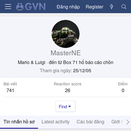
Đăng nhập
Register
MasterNE
Mario & Luigi
·
đến từ
Box 71 hổ báo cáo chồn
Tham gia ngày
25/12/05
Bài viết
Reaction score
Điểm
741
26
0
Find
Tin nhắn hồ sơ
Latest activity
Các bài đăng
Giới thiệ