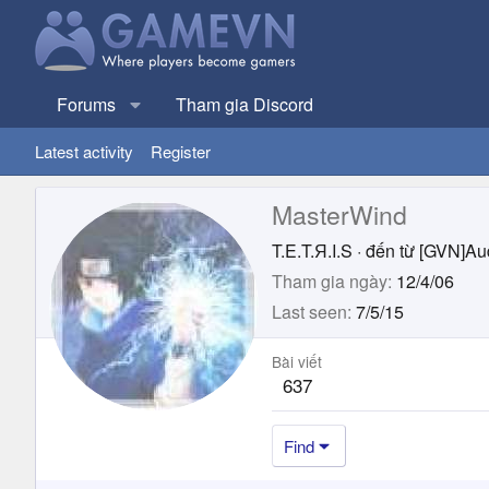
Forums
Tham gia Discord
Latest activity
Register
MasterWind
T.E.T.Я.I.S
·
đến từ
[GVN]Aud
Tham gia ngày
12/4/06
Last seen
7/5/15
Bài viết
637
Find