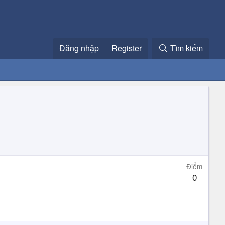
Đăng nhập
Register
Tìm kiếm
Điểm
0