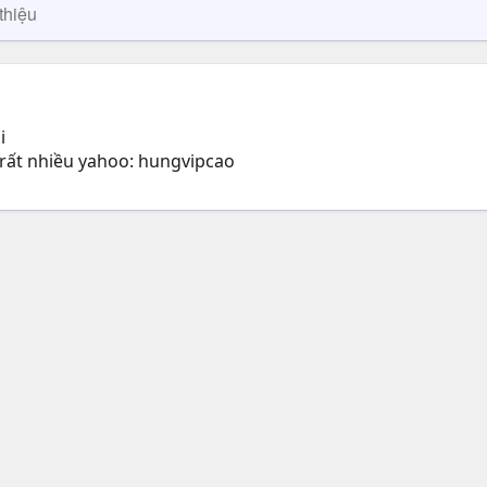
thiệu
i
n rất nhiều yahoo: hungvipcao