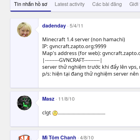
Tin nhắn hồ sơ
Latest activity
Các bài đăng
Giới 
dadenday
5/4/11
Minecraft 1.4 server (non hamachi)
IP: gvncraft.zapto.org:9999
Map's address (for web): gvncraft.zapto.
|---------GVNCRAFT----------|
server thử nghiệm trước khi đẩy lên vps
p/s: hiện tại đang thử nghiệm server nên
Masz
11/8/10
clgt
......................................
Mì Tôm Chanh
4/8/10