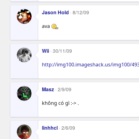
Jason Hold
8/12/09
ava
Wii
30/11/09
http://img100.imageshack.us/img100/49
Masz
2/9/09
không có gì :-> .
linhhcl
2/6/09