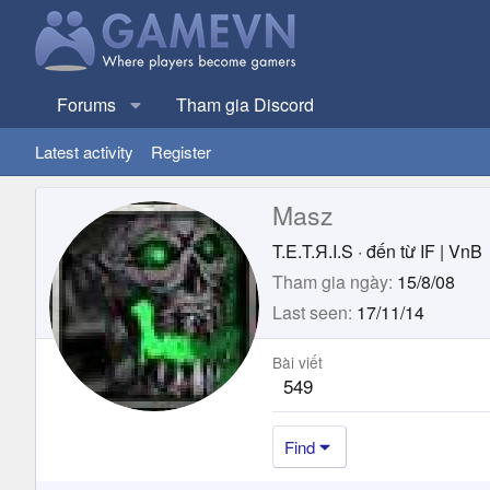
Forums
Tham gia Discord
Latest activity
Register
Masz
T.E.T.Я.I.S
·
đến từ
IF | VnB
Tham gia ngày
15/8/08
Last seen
17/11/14
Bài viết
549
Find