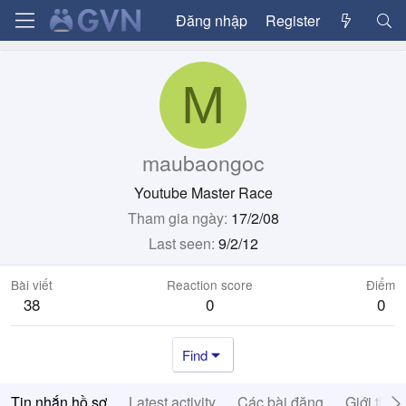
Đăng nhập
Register
M
maubaongoc
Youtube Master Race
Tham gia ngày
17/2/08
Last seen
9/2/12
Bài viết
Reaction score
Điểm
38
0
0
Find
Tin nhắn hồ sơ
Latest activity
Các bài đăng
Giới thiệ