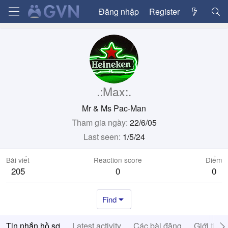
Đăng nhập
Register
.:Max:.
Mr & Ms Pac-Man
Tham gia ngày
22/6/05
Last seen
1/5/24
Bài viết
Reaction score
Điểm
205
0
0
Find
Tin nhắn hồ sơ
Latest activity
Các bài đăng
Giới thiệ