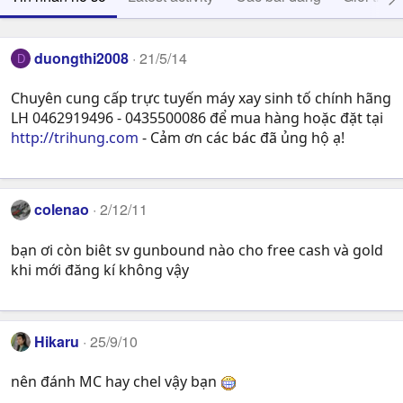
duongthi2008
21/5/14
D
Chuyên cung cấp trực tuyến máy xay sinh tố chính hãng
LH 0462919496 - 0435500086 để mua hàng hoặc đặt tại
http://trihung.com
- Cảm ơn các bác đã ủng hộ ạ!
colenao
2/12/11
bạn ơi còn biêt sv gunbound nào cho free cash và gold
khi mới đăng kí không vậy
Hikaru
25/9/10
nên đánh MC hay chel vậy bạn