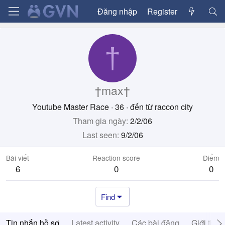
Đăng nhập
Register
†
†max†
Youtube Master Race
·
36
·
đến từ
raccon city
Tham gia ngày
2/2/06
Last seen
9/2/06
Bài viết
Reaction score
Điểm
6
0
0
Find
Tin nhắn hồ sơ
Latest activity
Các bài đăng
Giới thiệ