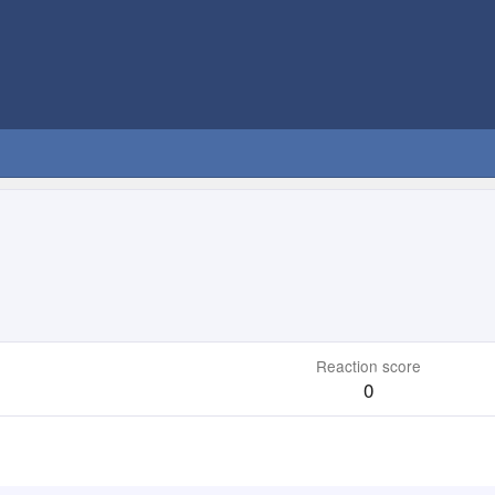
Reaction score
0