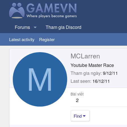
Forums
Tham gia Discord
Latest activity
Register
MCLarren
M
Youtube Master Race
Tham gia ngày
9/12/11
Last seen
16/12/11
Bài viết
2
Find