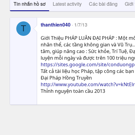
Tin nhắn hồ sơ
Latest activity
Các bài đăng
Giới 
thanthien040
1/7/13
T
Giới Thiệu PHÁP LUÂN ĐẠI PHÁP : Một môn
nhân thể, các tầng không gian và Vũ Trụ…
tâm, giúp nâng cao : Sức khỏe, Trí Tuệ, Ð
luyện mỗi ngày và được trên 100 triệu n
https://sites.google.com/site/conduong
Tất cả tài liệu học Pháp, tập công các bạn 
Đại Pháp Hồng Truyền
http://www.youtube.com/watch?v=kNtEl
Thỉnh nguyện toàn cầu 2013