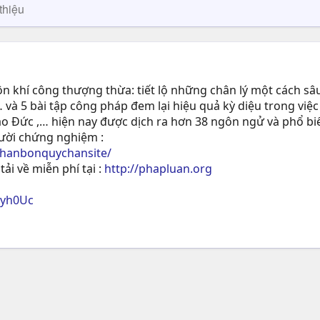
thiệu
 khí công thượng thừa: tiết lộ những chân lý một cách sâu
 và 5 bài tập công pháp đem lại hiệu quả kỳ diệu trong việc
ạo Ðức ,… hiện nay được dịch ra hơn 38 ngôn ngử và phổ biế
gười chứng nghiệm :
phanbonquychansite/
tải về miễn phí tại :
http://phapluan.org
ryh0Uc