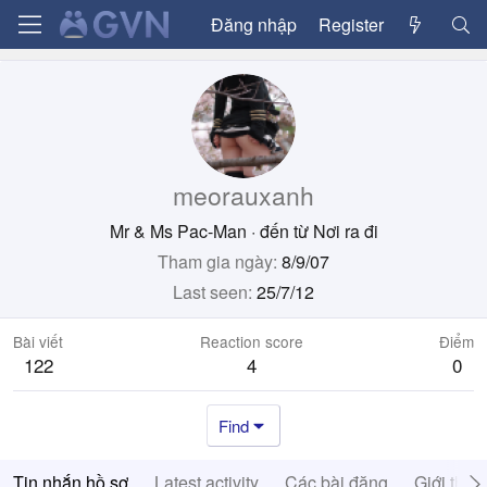
Đăng nhập
Register
meorauxanh
Mr & Ms Pac-Man
·
đến từ
Nơi ra đi
Tham gia ngày
8/9/07
Last seen
25/7/12
Bài viết
Reaction score
Điểm
122
4
0
Find
Tin nhắn hồ sơ
Latest activity
Các bài đăng
Giới thiệ