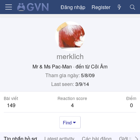
Đăng nhập
Register
merklich
Mr & Ms Pac-Man
·
đến từ
Cỏi Âm
Tham gia ngày
5/8/09
Last seen
3/9/14
Bài viết
Reaction score
Điểm
149
4
0
Find
Tin nhắn hồ sơ
Latest activity
Các bài đăng
Giới thiệ