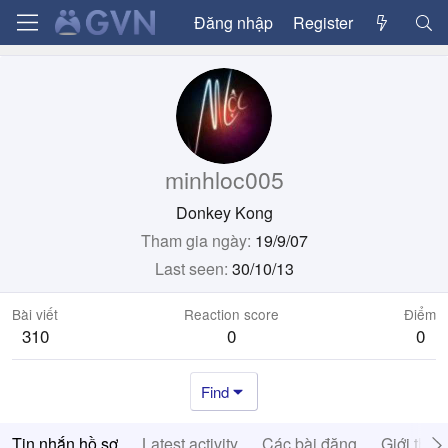
Đăng nhập
Register
minhloc005
Donkey Kong
Tham gia ngày
19/9/07
Last seen
30/10/13
Bài viết
Reaction score
Điểm
310
0
0
Find
Tin nhắn hồ sơ
Latest activity
Các bài đăng
Giới thiệ