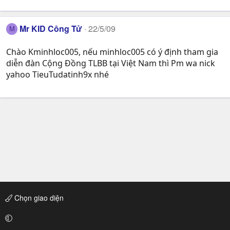
Mr KID Công Tử
22/5/09
M
Chào Kminhloc005, nếu minhloc005 có ý định tham gia
diễn đàn Cộng Đồng TLBB tại Việt Nam thì Pm wa nick
yahoo TieuTudatinh9x nhé
Chọn giao diện