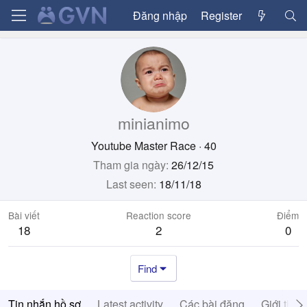
Đăng nhập
Register
minianimo
Youtube Master Race
·
40
Tham gia ngày
26/12/15
Last seen
18/11/18
Bài viết
Reaction score
Điểm
18
2
0
Find
Tin nhắn hồ sơ
Latest activity
Các bài đăng
Giới thiệ