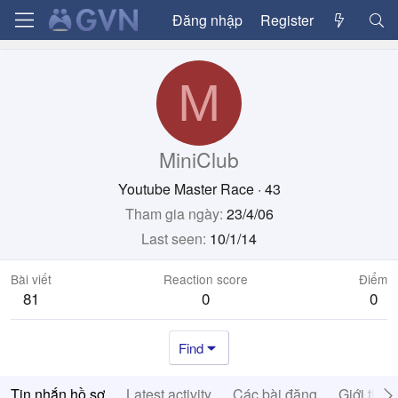
Đăng nhập
Register
M
MiniClub
Youtube Master Race
·
43
Tham gia ngày
23/4/06
Last seen
10/1/14
Bài viết
Reaction score
Điểm
81
0
0
Find
Tin nhắn hồ sơ
Latest activity
Các bài đăng
Giới thiệ