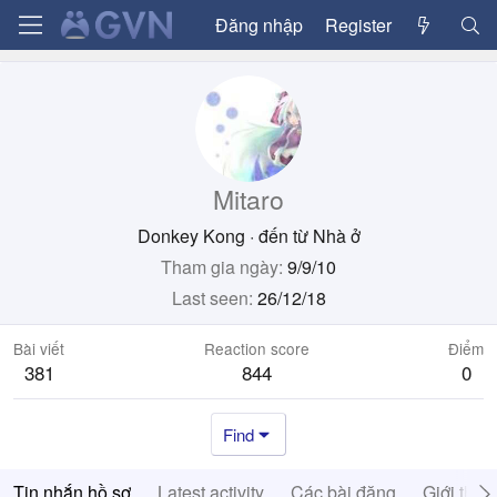
Đăng nhập
Register
Mitaro
Donkey Kong
·
đến từ
Nhà ở
Tham gia ngày
9/9/10
Last seen
26/12/18
Bài viết
Reaction score
Điểm
381
844
0
Find
Tin nhắn hồ sơ
Latest activity
Các bài đăng
Giới thiệ