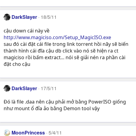
DarkSlayer
18/5/11
cậu down cái này về
http://www.magiciso.com/Setup_MagicISO.exe
sau đó cài đặt cái file trong link torrent hồi nãy sẽ biến
thành hình cái đĩa cậu db click vào nó sẽ hiện ra ct
magiciso rồi bấm extract... nói sẽ giải nén ra phần cài
đặt cho cậu
DarkSlayer
17/5/11
Đó là file .daa nên cậu phải mở bằng PowerISO giống
như mount ổ đỉa ảo bằng Demon tool vậy
MoonPrincess
5/4/11