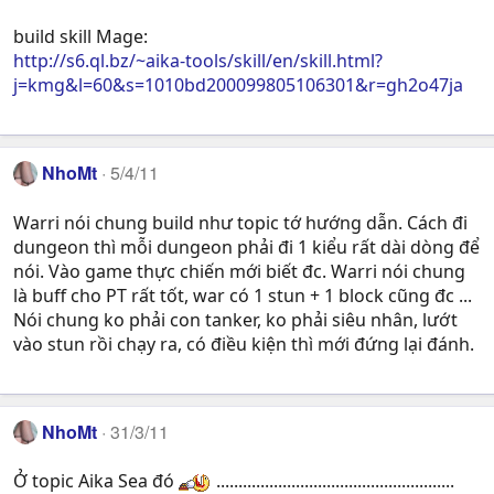
build skill Mage:
http://s6.ql.bz/~aika-tools/skill/en/skill.html?
j=kmg&l=60&s=1010bd200099805106301&r=gh2o47ja
NhoMt
5/4/11
Warri nói chung build như topic tớ hướng dẫn. Cách đi
dungeon thì mỗi dungeon phải đi 1 kiểu rất dài dòng để
nói. Vào game thực chiến mới biết đc. Warri nói chung
là buff cho PT rất tốt, war có 1 stun + 1 block cũng đc ...
Nói chung ko phải con tanker, ko phải siêu nhân, lướt
vào stun rồi chạy ra, có điều kiện thì mới đứng lại đánh.
NhoMt
31/3/11
Ở topic Aika Sea đó
......................................................