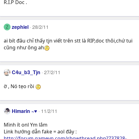
R.I.P Doc .
zephiel
28/2/11
Z
ai bít đâu chỉ thấy tjn viết trên stt là RIP,doc thôi,chứ tui
cũng như ông ah
C4u_b3_Tjn
27/2/11
ờ , Nó tẹo rồi
Himarin ~♥
11/2/11
Mình ít onl Ym lắm
Link hướng dẫn fake = aol đây :
http://forum.gamevn.com/showthread.php?737828-