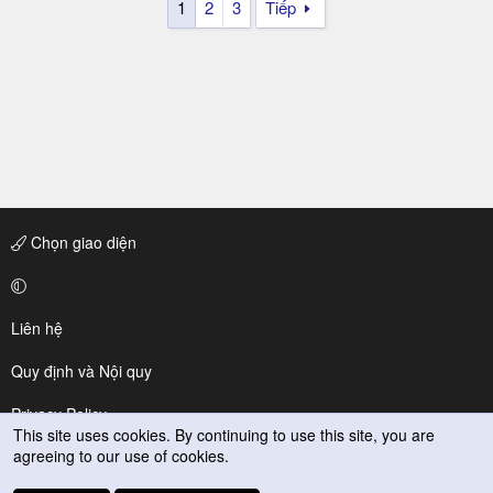
1
2
3
Tiếp
Chọn giao diện
Liên hệ
Quy định và Nội quy
Privacy Policy
This site uses cookies. By continuing to use this site, you are
agreeing to our use of cookies.
Trợ giúp