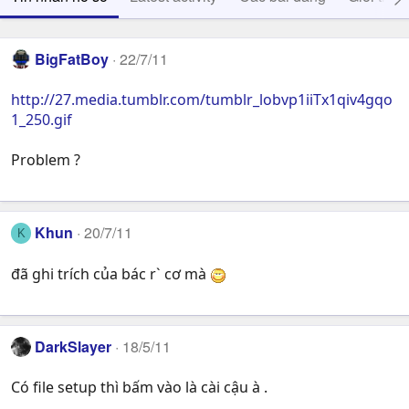
BigFatBoy
22/7/11
http://27.media.tumblr.com/tumblr_lobvp1iiTx1qiv4gqo
1_250.gif
Problem ?
Khun
20/7/11
K
đã ghi trích của bác r` cơ mà
DarkSlayer
18/5/11
Có file setup thì bấm vào là cài cậu à .