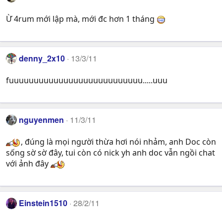
Ừ 4rum mới lập mà, mới đc hơn 1 tháng
denny_2x10
13/3/11
fuuuuuuuuuuuuuuuuuuuuuuuuuuu.....uuu
nguyenmen
11/3/11
, đúng là mọi người thừa hơi nói nhảm, anh Doc còn
sống sờ sờ đây, tui còn có nick yh anh doc vẫn ngồi chat
với ảnh đây
Einstein1510
28/2/11