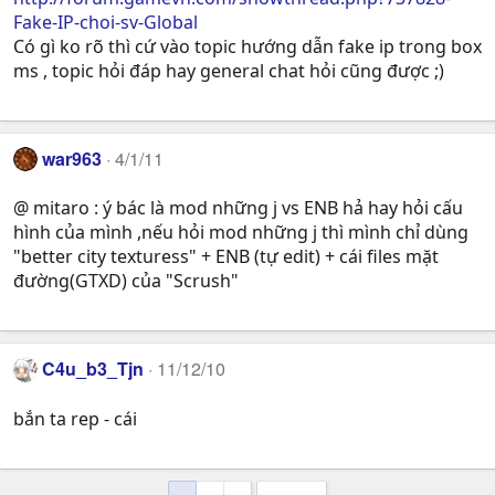
Fake-IP-choi-sv-Global
Có gì ko rõ thì cứ vào topic hướng dẫn fake ip trong box
ms , topic hỏi đáp hay general chat hỏi cũng được ;)
war963
4/1/11
@ mitaro : ý bác là mod những j vs ENB hả hay hỏi cấu
hình của mình ,nếu hỏi mod những j thì mình chỉ dùng
"better city texturess" + ENB (tự edit) + cái files mặt
đường(GTXD) của "Scrush"
C4u_b3_Tjn
11/12/10
bắn ta rep - cái