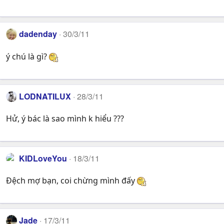
dadenday
30/3/11
ý chú là gì?
LODNATILUX
28/3/11
Hử, ý bác là sao mình k hiểu ???
KIDLoveYou
18/3/11
Đệch mợ bạn, coi chừng mình đấy
Jade
17/3/11