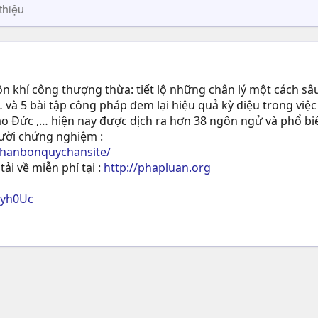
thiệu
 khí công thượng thừa: tiết lộ những chân lý một cách sâu
 và 5 bài tập công pháp đem lại hiệu quả kỳ diệu trong việc
ạo Ðức ,… hiện nay được dịch ra hơn 38 ngôn ngử và phổ biế
gười chứng nghiệm :
phanbonquychansite/
tải về miễn phí tại :
http://phapluan.org
ryh0Uc