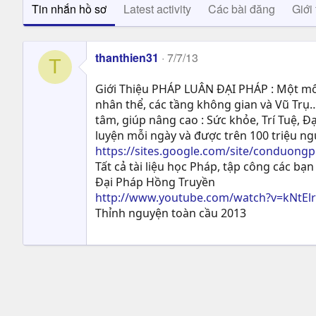
Tin nhắn hồ sơ
Latest activity
Các bài đăng
Giới 
thanthien31
7/7/13
T
Giới Thiệu PHÁP LUÂN ĐẠI PHÁP : Một môn
nhân thể, các tầng không gian và Vũ Trụ…
tâm, giúp nâng cao : Sức khỏe, Trí Tuệ, Ð
luyện mỗi ngày và được trên 100 triệu n
https://sites.google.com/site/conduong
Tất cả tài liệu học Pháp, tập công các bạn 
Đại Pháp Hồng Truyền
http://www.youtube.com/watch?v=kNtEl
Thỉnh nguyện toàn cầu 2013