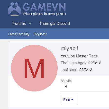
Forums
Tham gia Discord
Latest activity
Register
miyab1
M
Youtube Master Race
Tham gia ngày
22/3/12
Last seen
23/3/12
Bài viết
4
Find