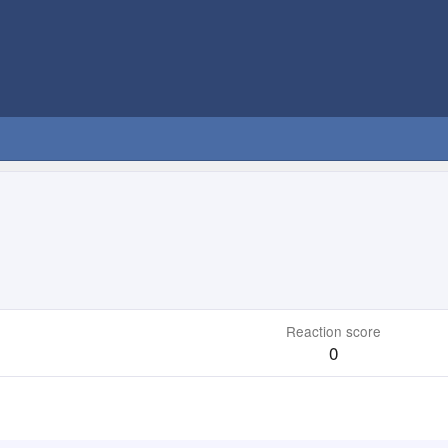
Reaction score
0