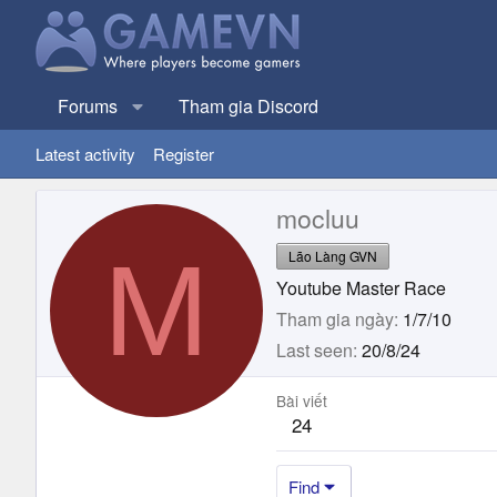
Forums
Tham gia Discord
Latest activity
Register
mocluu
M
Lão Làng GVN
Youtube Master Race
Tham gia ngày
1/7/10
Last seen
20/8/24
Bài viết
24
Find