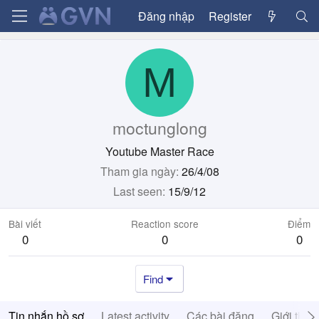
Đăng nhập
Register
M
moctunglong
Youtube Master Race
Tham gia ngày
26/4/08
Last seen
15/9/12
Bài viết
Reaction score
Điểm
0
0
0
Find
Tin nhắn hồ sơ
Latest activity
Các bài đăng
Giới thiệ