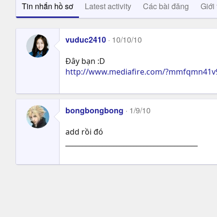
Tin nhắn hồ sơ
Latest activity
Các bài đăng
Giới 
vuduc2410
10/10/10
Đây bạn :D
http://www.mediafire.com/?mmfqmn41v9
bongbongbong
1/9/10
add rồi đó
_______________________________________