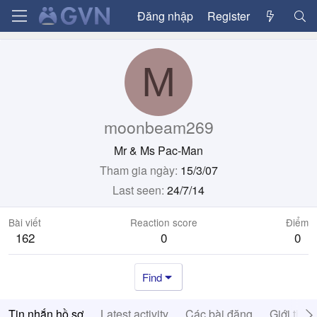
Đăng nhập
Register
M
moonbeam269
Mr & Ms Pac-Man
Tham gia ngày
15/3/07
Last seen
24/7/14
Bài viết
Reaction score
Điểm
162
0
0
Find
Tin nhắn hồ sơ
Latest activity
Các bài đăng
Giới thiệ