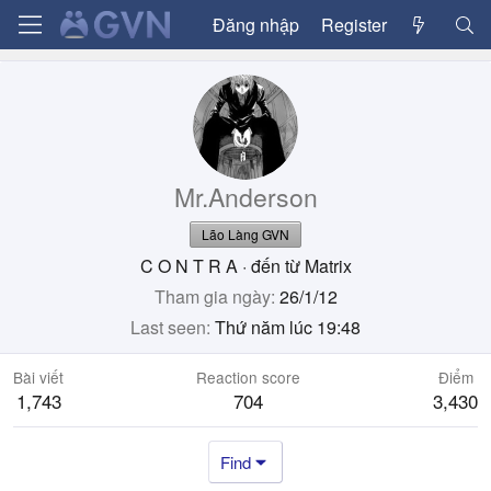
Đăng nhập
Register
Mr.Anderson
Lão Làng GVN
C O N T R A
·
đến từ
Matrix
Tham gia ngày
26/1/12
Last seen
Thứ năm lúc 19:48
Bài viết
Reaction score
Điểm
1,743
704
3,430
Find