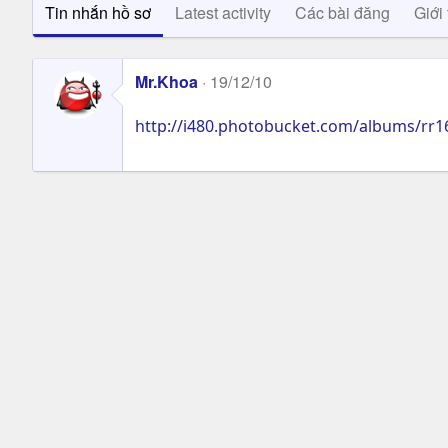
Tin nhắn hồ sơ
Latest activity
Các bài đăng
Giới 
Mr.Khoa
19/12/10
http://i480.photobucket.com/albums/rr1