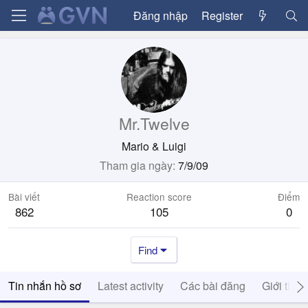
Đăng nhập
Register
Mr.Twelve
Mario & Luigi
Tham gia ngày
7/9/09
Bài viết
Reaction score
Điểm
862
105
0
Find
Tin nhắn hồ sơ
Latest activity
Các bài đăng
Giới thiệ