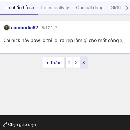
Tin nhắn hồ sơ
Latest activity
Các bài đăng
Giới thiệ
cambodia82
5/12/12
Cái nick này pow=0 thì lôi ra rep làm gì cho mất công :(
Trước
1
2
3
Chọn giao diện