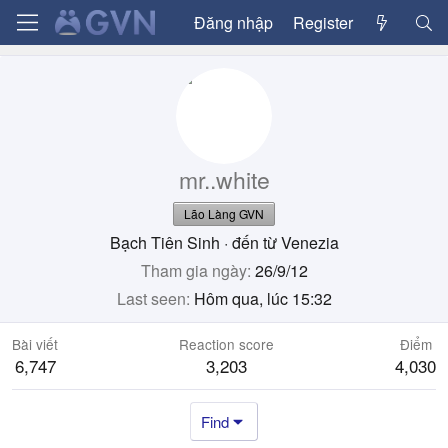
Đăng nhập
Register
mr..white
Lão Làng GVN
Bạch Tiên Sinh
·
đến từ
Venezia
Tham gia ngày
26/9/12
Last seen
Hôm qua, lúc 15:32
Bài viết
Reaction score
Điểm
6,747
3,203
4,030
Find