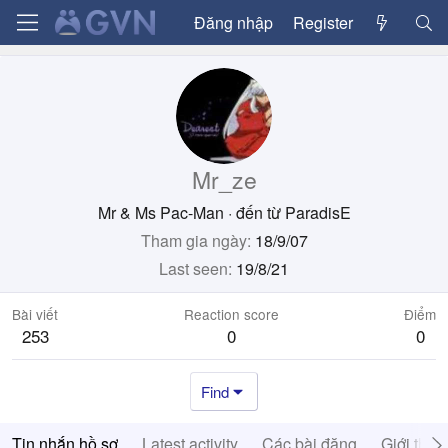
Đăng nhập
Register
Mr_ze
Mr & Ms Pac-Man
·
đến từ
ParadisE
Tham gia ngày
18/9/07
Last seen
19/8/21
Bài viết
Reaction score
Điểm
253
0
0
Find
Tin nhắn hồ sơ
Latest activity
Các bài đăng
Giới thiệ