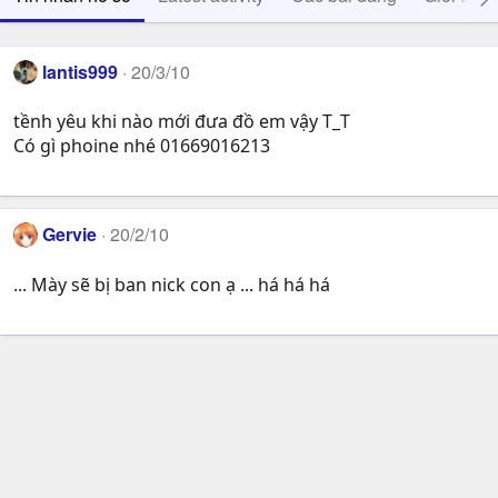
lantis999
20/3/10
tềnh yêu khi nào mới đưa đồ em vậy T_T
Có gì phoine nhé 01669016213
Gervie
20/2/10
... Mày sẽ bị ban nick con ạ ... há há há