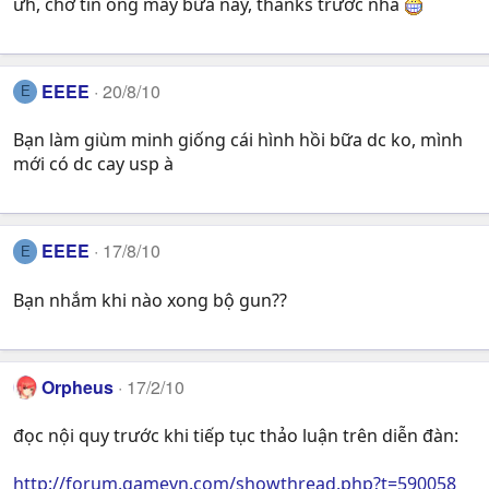
ưh, chờ tin ông mấy bữa nay, thanks trước nhá
EEEE
20/8/10
E
Bạn làm giùm minh giống cái hình hồi bữa dc ko, mình
mới có dc cay usp à
EEEE
17/8/10
E
Bạn nhắm khi nào xong bộ gun??
Orpheus
17/2/10
đọc nội quy trước khi tiếp tục thảo luận trên diễn đàn:
http://forum.gamevn.com/showthread.php?t=590058