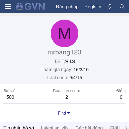
Đăng nhập
Register
M
mrbang123
T.E.T.Я.I.S
Tham gia ngày
16/2/10
Last seen
9/4/15
Bài viết
Reaction score
Điểm
500
2
0
Find
Tin nhắn hồ sơ
Latest activity
Các bài đăng
Giới thiệ