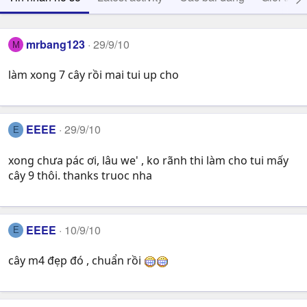
mrbang123
29/9/10
M
làm xong 7 cây rồi mai tui up cho
EEEE
29/9/10
E
xong chưa pác ơi, lâu we' , ko rãnh thi làm cho tui mấy
cây 9 thôi. thanks truoc nha
EEEE
10/9/10
E
cây m4 đẹp đó , chuẩn rồi