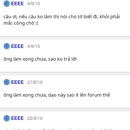
EEEE
9/9/10
E
cậu ơi, nếu cậu ko làm thi nói cho tớ biết đi, khỏi phải
mắc công chờ :(
EEEE
4/9/10
E
ông làm xong chưa, sao ko trả lời
EEEE
27/8/10
E
ông làm xong chưa, dạo này sao ít lên forum thế
EEEE
22/8/10
E