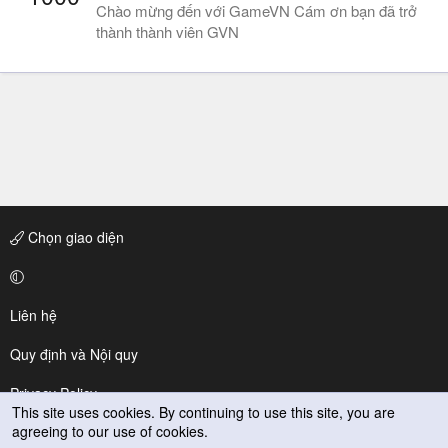
Chào mừng đến với GameVN Cám ơn bạn đã trở
thành thành viên GVN
Chọn giao diện
Liên hệ
Quy định và Nội quy
Privacy Policy
This site uses cookies. By continuing to use this site, you are
agreeing to our use of cookies.
Trợ giúp