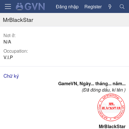
Đăng nhập
Register
MrBlackStar
Nơi ở
N/A
Occupation
V.I.P
Chữ ký
GameVN, Ngày... tháng... năm...
(Đã đóng dấu, kí tên )
MrBlackStar