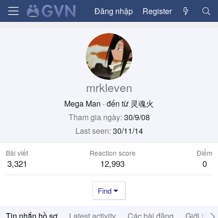
Đăng nhập
Register
mrkleven
Mega Man
·
đến từ
灵魂火
Tham gia ngày
30/9/08
Last seen
30/11/14
Bài viết
Reaction score
Điểm
3,321
12,993
0
Find
Tin nhắn hồ sơ
Latest activity
Các bài đăng
Giới thiệ