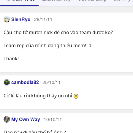
SienRyu
28/11/11
Cậu cho tớ mượn nick để cho vào team được ko?
Team rep của mình đang thiếu mem! :d
Thank!
cambodia82
25/10/11
Cờ lê lâu rồi không thấy on nhỉ
My Own Way
10/10/11
Dạo này đi đâu thế hả ông ?