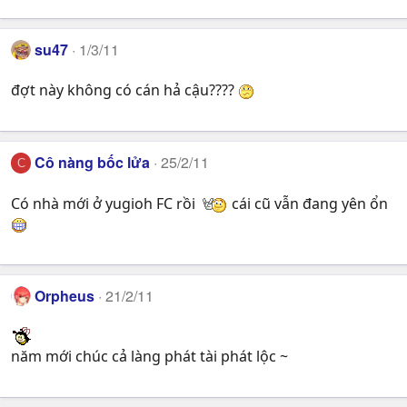
su47
1/3/11
đợt này không có cán hả cậu????
Cô nàng bốc lửa
25/2/11
C
Có nhà mới ở yugioh FC rồi
cái cũ vẫn đang yên ổn
Orpheus
21/2/11
năm mới chúc cả làng phát tài phát lộc ~