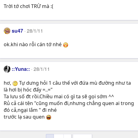
Trời tớ chơi TRỪ mà :(
su47
28/1/11
ok.khi nào rỗi cán tớ nhé
::Yuna::
28/1/11
hơ,
Tự dưng hỏi 1 câu thế với đứa mù đường như ta
là hơi bị hóc đấy =..="
Ta lưu số đt rồi.Chiều mai có gì ta sẽ gọi sớm ^^
Rủ cả cái tên "cũng muốn đi,nhưng chẳng quen ai trong
đó cả,ngại lắm " đi nhé
trước lạ sau quen