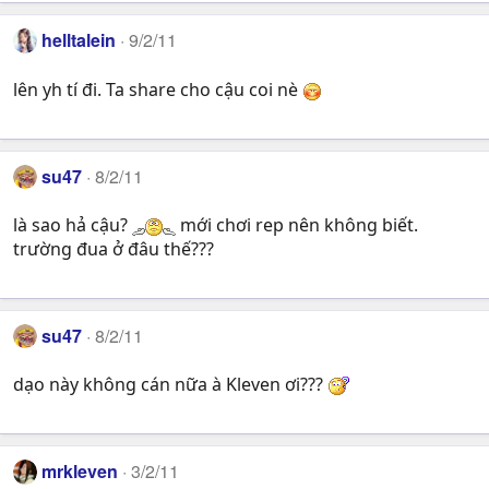
helltalein
9/2/11
lên yh tí đi. Ta share cho cậu coi nè
su47
8/2/11
là sao hả cậu?
mới chơi rep nên không biết.
trường đua ở đâu thế???
su47
8/2/11
dạo này không cán nữa à Kleven ơi???
mrkleven
3/2/11