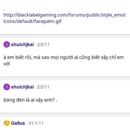
.
http://blacklabelgaming.com/forums/public/style_emot
icons/default/facepalm.gif
shuichjkai
2/2/11
S
à em biết rồi, mà sao mọi người ai cũng biết vậy chỉ em
với
shuichjkai
2/2/11
S
bóng đèn là ai vậy anh? .
Gallus
31/1/11