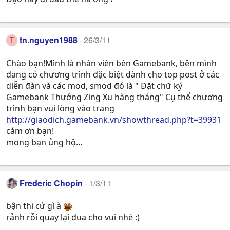
tn.nguyen1988
26/3/11
T
Chào bạn!Mình là nhân viên bên Gamebank, bên mình
đang có chương trình đặc biệt dành cho top post ở các
diễn đàn và các mod, smod đó là " Đặt chữ ký
Gamebank Thưởng Zing Xu hàng tháng" Cụ thể chương
trình bạn vui lòng vào trang
http://giaodich.gamebank.vn/showthread.php?t=39931
cảm ơn bạn!
mong bạn ủng hộ...
Frederic Chopin
1/3/11
bận thi cử gì à
rảnh rỗi quay lại đua cho vui nhé :)