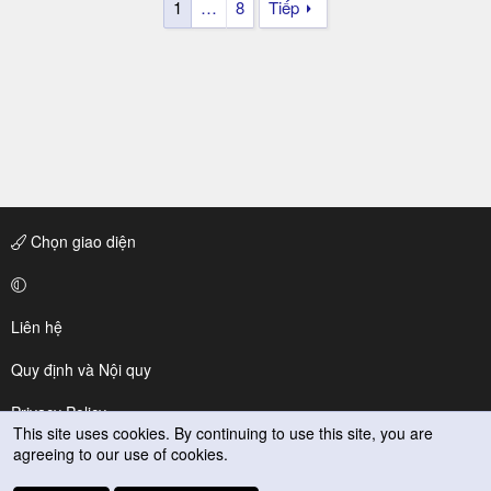
1
…
8
Tiếp
Chọn giao diện
Liên hệ
Quy định và Nội quy
Privacy Policy
This site uses cookies. By continuing to use this site, you are
agreeing to our use of cookies.
Trợ giúp