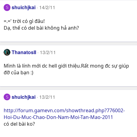
shuichjkai
14/2/11
S
=.=' trời có gì đâu!
Dạ, thế có del bài không hả anh?
ThanatosII
13/2/11
Mình là lính mới dc hell giới thiệu.Rất mong đc sự giúp
đỡ của bạn :)
shuichjkai
13/2/11
S
http://forum.gamevn.com/showthread.php?776002-
Hoi-Du-Muc-Chao-Don-Nam-Moi-Tan-Mao-2011
có del bài ko?