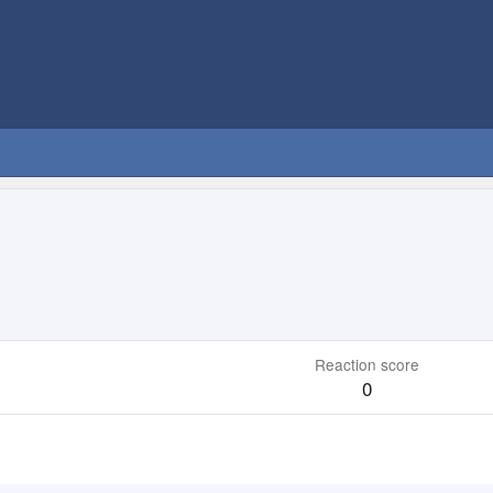
Reaction score
0