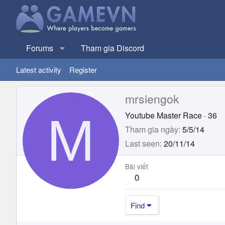
Forums
Tham gia Discord
Latest activity
Register
mrsiengok
M
Youtube Master Race
·
36
Tham gia ngày
5/5/14
Last seen
20/11/14
Bài viết
0
Find