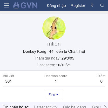
Đăng nhập
Register
mtien
Donkey Kong
·
44
·
đến từ
Chân Trời
Tham gia ngày
29/3/05
Last seen
10/10/21
Bài viết
Reaction score
Điểm
361
1
0
Find
Tin nhắn hồ sơ
Latest activity
Các bài đăng
Giới thiệ