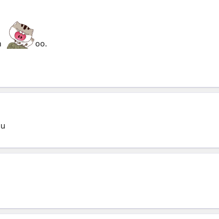
n
oo.
uu