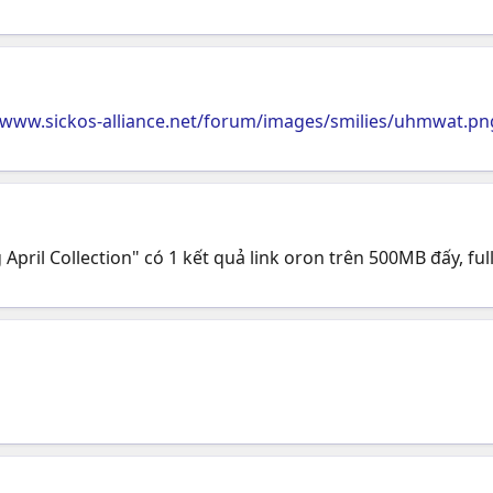
/www.sickos-alliance.net/forum/images/smilies/uhmwat.pn
pril Collection" có 1 kết quả link oron trên 500MB đấy, ful