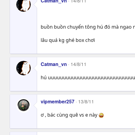
Catman_vn
14/8/11
buồn buồn chuyển tông hú đó mà ngao 
lâu quá kg ghé box chơi
Catman_vn
14/8/11
hú uuuuuuuuuuuuuuuuuuuuuuuuuuuu
vipmember257
13/8/11
ơ , bác cùng quê vs e này