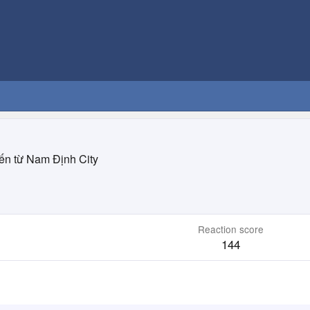
ến từ
Nam Định City
Reaction score
144