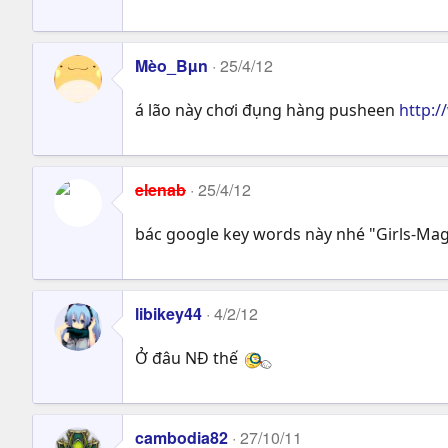
Mèo_Bµn
25/4/12
á lão này chơi đụng hàng pusheen
http:/
elenab
25/4/12
bác google key words này nhé "Girls-Mag A
libikey44
4/2/12
Ở đâu NĐ thế
cambodia82
27/10/11