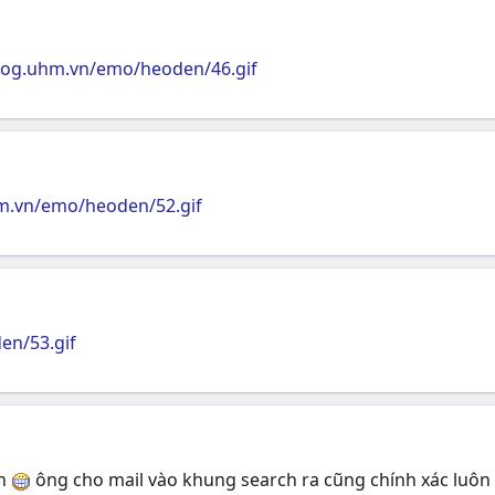
blog.uhm.vn/emo/heoden/46.gif
hm.vn/emo/heoden/52.gif
en/53.gif
nh
ông cho mail vào khung search ra cũng chính xác luôn