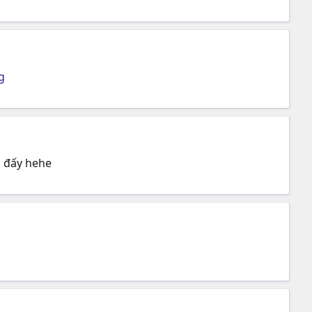
g
l đấy hehe