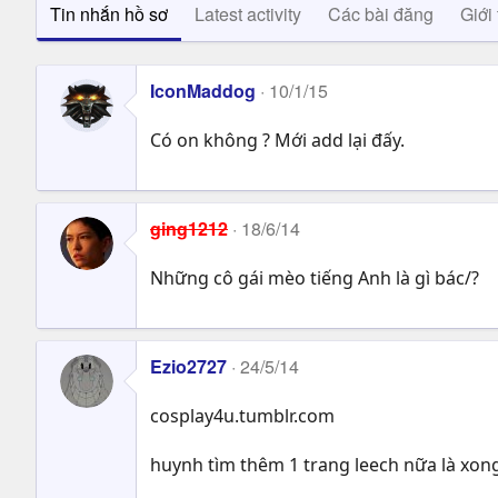
Tin nhắn hồ sơ
Latest activity
Các bài đăng
Giới 
IconMaddog
10/1/15
Có on không ? Mới add lại đấy.
ging1212
18/6/14
Những cô gái mèo tiếng Anh là gì bác/?
Ezio2727
24/5/14
cosplay4u.tumblr.com
huynh tìm thêm 1 trang leech nữa là xong.