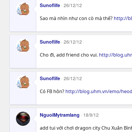
Sunoflife
26/12/12
Sao mà nhìn như con cò mà thế?
http://
Sunoflife
26/12/12
Cho đi, add friend cho vui.
http://blog.u
Sunoflife
26/12/12
Có FB hôn?
http://blog.uhm.vn/emo/heod
NguoiMytramlang
18/9/12
add tui với chơi dragon city Chu Xuân Bì