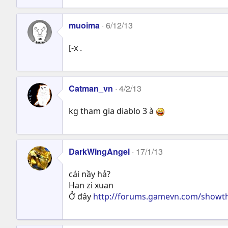
muoima
6/12/13
[-x .
Catman_vn
4/2/13
kg tham gia diablo 3 à
DarkWingAngel
17/1/13
cái nầy hả?
Han zi xuan
Ở đây
http://forums.gamevn.com/showt