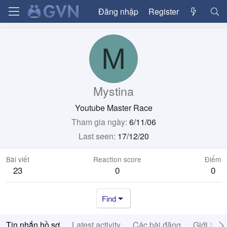
Đăng nhập
Register
M
Mystina
Youtube Master Race
Tham gia ngày
6/11/06
Last seen
17/12/20
Bài viết
Reaction score
Điểm
23
0
0
Find
Tin nhắn hồ sơ
Latest activity
Các bài đăng
Giới thiệ