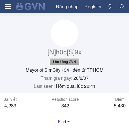
Đăng nhập
Register
[N]h0c[S]9x
Lão Làng GVN
Mayor of SimCity
·
34
·
đến từ
TPHCM
Tham gia ngày
28/2/07
Last seen
Hôm qua, lúc 22:41
Bài viết
Reaction score
Điểm
4,283
342
5,430
Find