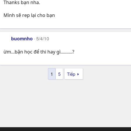
Thanks bạn nha.
Mình sẽ rep lại cho bạn
buomnho
5/4/10
ừm...bận học để thi hay gì..........?
1
5
Tiếp