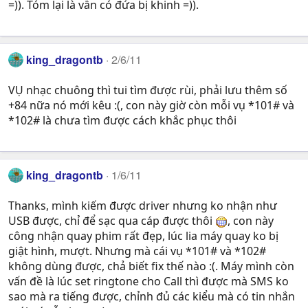
=)). Tóm lại là vẫn có đứa bị khinh =)).
king_dragontb
2/6/11
VỤ nhạc chuông thì tui tìm được rùi, phải lưu thêm số
+84 nữa nó mới kêu :(, con này giờ còn mỗi vụ *101# và
*102# là chưa tìm được cách khắc phục thôi
king_dragontb
1/6/11
Thanks, mình kiếm được driver nhưng ko nhận như
USB được, chỉ để sạc qua cáp được thôi
, con này
công nhận quay phim rất đẹp, lúc lia máy quay ko bị
giật hình, mượt. Nhưng mà cái vụ *101# và *102#
không dùng được, chả biết fix thế nào :(. Máy mình còn
vấn đề là lúc set ringtone cho Call thì được mà SMS ko
sao mà ra tiếng được, chỉnh đủ các kiểu mà có tin nhắn