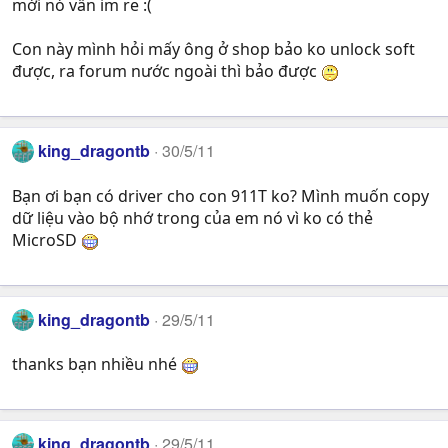
mới nó vẫn im re :(
Con này mình hỏi mấy ông ở shop bảo ko unlock soft
được, ra forum nước ngoài thì bảo được
king_dragontb
30/5/11
Bạn ơi bạn có driver cho con 911T ko? Mình muốn copy
dữ liệu vào bộ nhớ trong của em nó vì ko có thẻ
MicroSD
king_dragontb
29/5/11
thanks bạn nhiều nhé
king_dragontb
29/5/11