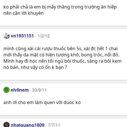
ko phải chả là em bị mấy thằng trong trường ăn hiếp
nên cần lời khuyên
vn1931151
1/2/12
mình cũng xài cái rượu thuốc bên 5s, xài đc hết 1 chai
mới thấy da mặt có hiện tượng khô, bong tróc, nổi đỏ.
Mình hay đi học nên tối ngủ bôi thuốc, sáng ra bôi kem
nó bán, như vậy có ổn k bạn ?
elvlinem
30/9/11
E
anh ơi cho em làm quen với duoc ko
nhatquang1809
7/7/11
N