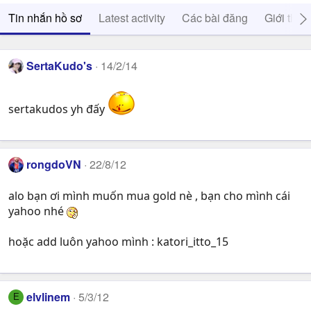
Tin nhắn hồ sơ
Latest activity
Các bài đăng
Giới thiệ
SertaKudo's
14/2/14
sertakudos yh đấy
rongdoVN
22/8/12
alo bạn ơi mình muốn mua gold nè , bạn cho mình cái
yahoo nhé
hoặc add luôn yahoo mình : katori_itto_15
elvlinem
5/3/12
E