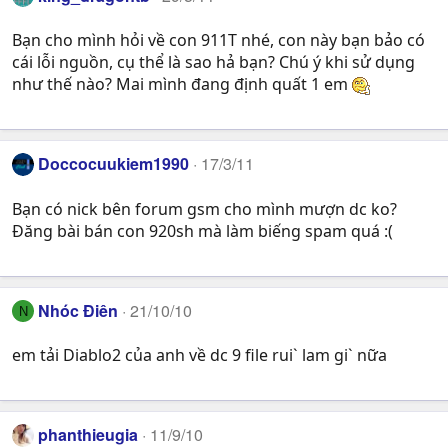
Bạn cho mình hỏi về con 911T nhé, con này bạn bảo có
cái lỗi nguồn, cụ thể là sao hả bạn? Chú ý khi sử dụng
như thế nào? Mai mình đang định quất 1 em
Doccocuukiem1990
17/3/11
Bạn có nick bên forum gsm cho mình mượn dc ko?
Đăng bài bán con 920sh mà làm biếng spam quá :(
Nhóc Điên
21/10/10
N
em tải Diablo2 của anh về dc 9 file rui` lam gi` nữa
phanthieugia
11/9/10