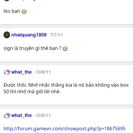
tks bạn
nhatquang1809
7/7/11
N
sign là truyện gì thế bạn ?
what_the
10/6/11
Được thôi. Nhớ nhắc thằng kia là nó bảo không vào box
50 thì nhớ mà giữ lời nhé.
what_the
10/6/11
http://forum.gamevn.com/showpost.php?p=18675695