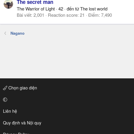
The secret man
The Warrior of Light
·
42
·
đến từ
The lost world
Bài viết
2,001
Reaction score
21
Điểm
7,490
Nagano
Chọn giao diện
Liên hệ
Quy định và Nội quy