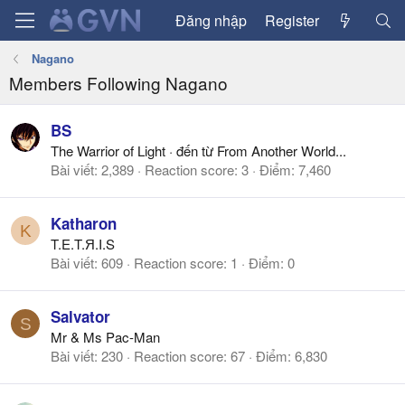
Đăng nhập
Register
Nagano
Members Following Nagano
BS
The Warrior of Light
·
đến từ
From Another World...
Bài viết
2,389
Reaction score
3
Điểm
7,460
Katharon
K
T.E.T.Я.I.S
Bài viết
609
Reaction score
1
Điểm
0
Salvator
S
Mr & Ms Pac-Man
Bài viết
230
Reaction score
67
Điểm
6,830