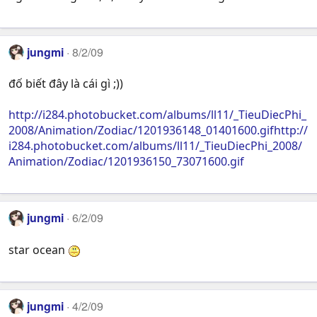
jungmi
8/2/09
đố biết đây là cái gì ;))
http://i284.photobucket.com/albums/ll11/_TieuDiecPhi_
2008/Animation/Zodiac/1201936148_01401600.gifhttp://
i284.photobucket.com/albums/ll11/_TieuDiecPhi_2008/
Animation/Zodiac/1201936150_73071600.gif
jungmi
6/2/09
star ocean
jungmi
4/2/09