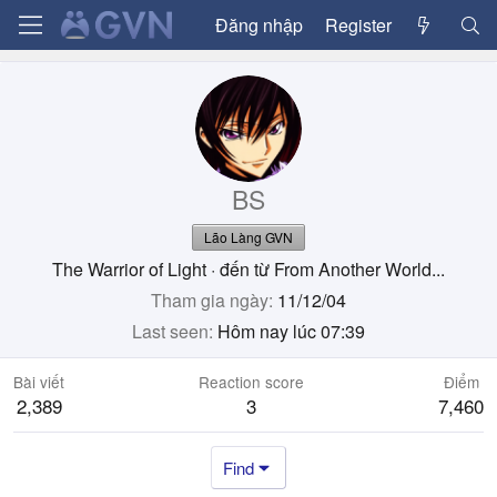
Đăng nhập
Register
BS
Lão Làng GVN
The Warrior of Light
·
đến từ
From Another World...
Tham gia ngày
11/12/04
Last seen
Hôm nay lúc 07:39
Bài viết
Reaction score
Điểm
2,389
3
7,460
Find