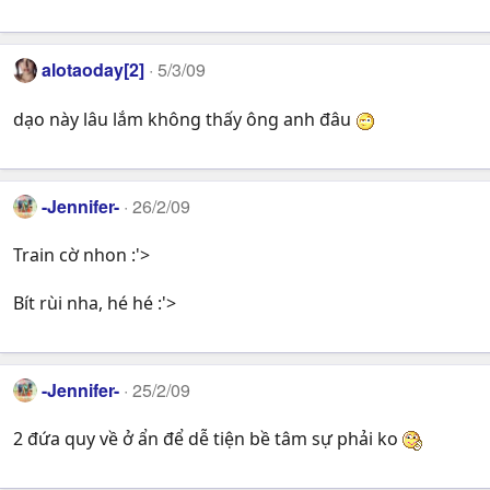
alotaoday[2]
5/3/09
dạo này lâu lắm không thấy ông anh đâu
-Jennifer-
26/2/09
Train cờ nhon :'>
Bít rùi nha, hé hé :'>
-Jennifer-
25/2/09
2 đứa quy về ở ẩn để dễ tiện bề tâm sự phải ko