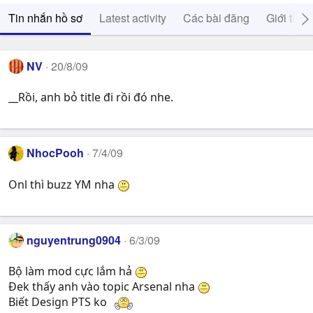
Tin nhắn hồ sơ
Latest activity
Các bài đăng
Giới thiệ
NV
20/8/09
__Rồi, anh bỏ title đi rồi đó nhe.
NhocPooh
7/4/09
Onl thì buzz YM nha
nguyentrung0904
6/3/09
Bộ làm mod cực lắm hả
Đek thấy anh vào topic Arsenal nha
Biết Design PTS ko