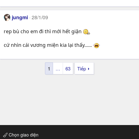
jungmi
28/1/09
rep bù cho em đi thì mới hết giận
cứ nhìn cái vương miện kia lại thấy......
1
…
63
Tiếp
Chọn giao diện