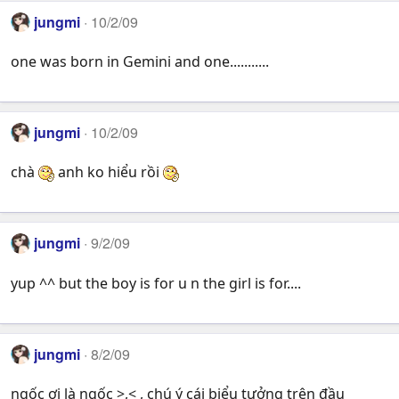
jungmi
10/2/09
one was born in Gemini and one...........
jungmi
10/2/09
chà
anh ko hiểu rồi
jungmi
9/2/09
yup ^^ but the boy is for u n the girl is for....
jungmi
8/2/09
ngốc ơi là ngốc >,< , chú ý cái biểu tưởng trên đầu