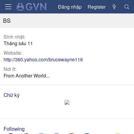
Đăng nhập
Register
BS
Sinh nhật
Tháng sáu 11
Website
http://360.yahoo.com/brucewayne116
Nơi ở
From Another World...
Chữ ký
Following