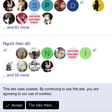
S
P
D
... and 63 more.
Người theo dõi
N
I
... and 55 more.
This site uses cookies. By continuing to use this site, you are
Các danh hiệu
agreeing to our use of cookies.
Hành trình tiến tới 25 năm (1)
10/1/26
400
Accept
Tìm hiểu thêm.…
Hành trình tiến tới 25 năm part 1/4