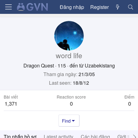
Đăng nhập
Register
word life
Dragon Quest
·
115
·
đến từ
Uzabekistang
Tham gia ngày
21/3/05
Last seen
18/8/12
Bài viết
Reaction score
Điểm
1,371
0
0
Find
Tin nhắn hồ sơ
Latest activity
Các bài đăng
Giới thiệ