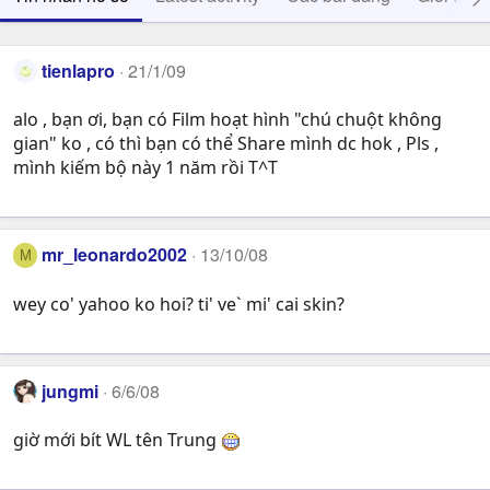
tienlapro
21/1/09
alo , bạn ơi, bạn có Film hoạt hình "chú chuột không
gian" ko , có thì bạn có thể Share mình dc hok , Pls ,
mình kiếm bộ này 1 năm rồi T^T
mr_leonardo2002
13/10/08
M
wey co' yahoo ko hoi? ti' ve` mi' cai skin?
jungmi
6/6/08
giờ mới bít WL tên Trung