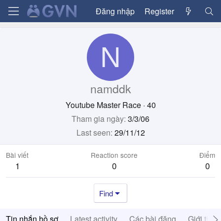
Đăng nhập
Register
N
namddk
Youtube Master Race
·
40
Tham gia ngày
3/3/06
Last seen
29/11/12
Bài viết
Reaction score
Điểm
1
0
0
Find
Tin nhắn hồ sơ
Latest activity
Các bài đăng
Giới thiệ