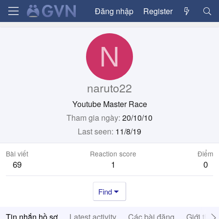
Đăng nhập
Register
N
naruto22
Youtube Master Race
Tham gia ngày
20/10/10
Last seen
11/8/19
Bài viết
Reaction score
Điểm
69
1
0
Find
Tin nhắn hồ sơ
Latest activity
Các bài đăng
Giới thiệ