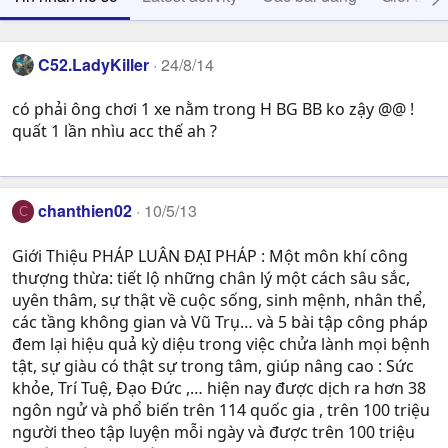
C52.LadyKiller
24/8/14
có phải ông chơi 1 xe nằm trong H BG BB ko zậy @@ !
quất 1 lần nhìu acc thế ah ?
chanthien02
10/5/13
C
Giới Thiệu PHÁP LUÂN ĐẠI PHÁP : Một môn khí công
thượng thừa: tiết lộ những chân lý một cách sâu sắc,
uyên thâm, sự thật về cuộc sống, sinh mệnh, nhân thể,
các tầng không gian và Vũ Trụ… và 5 bài tập công pháp
đem lại hiệu quả kỳ diệu trong việc chửa lành mọi bệnh
tật, sự giàu có thật sự trong tâm, giúp nâng cao : Sức
khỏe, Trí Tuệ, Ðạo Ðức ,… hiện nay được dịch ra hơn 38
ngôn ngử và phổ biến trên 114 quốc gia , trên 100 triệu
người theo tập luyện mỗi ngày và được trên 100 triệu