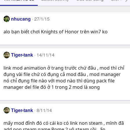
nhucang
27/1/15
alo bạn biết chơi Knights of Honor trên win7 ko
Tiger-tank
14/11/14
link mod animation ở trang trước chứ đâu , mod thì chỉ
đụng vài file chứ có đụng cả mod đâu , mod manager
nó chỉ đụng file nào với mod nào thì dùng pack file
manager del file đó ở 1 trong 2 mod là xong
Tiger-tank
8/11/14
mấy mod đỉnh đó có cái ko có link non steam , mình đã
add non steam game Rome 2 vô steam rồi , ấn