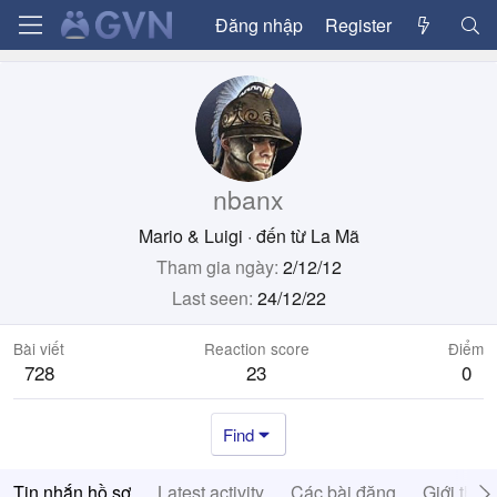
Đăng nhập
Register
nbanx
Mario & Luigi
·
đến từ
La Mã
Tham gia ngày
2/12/12
Last seen
24/12/22
Bài viết
Reaction score
Điểm
728
23
0
Find
Tin nhắn hồ sơ
Latest activity
Các bài đăng
Giới thiệ