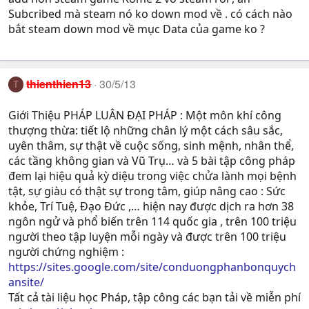
Subcribed mà steam nó ko down mod về . có cách nào
bắt steam down mod về mục Data của game ko ?
thienthien13
30/5/13
T
Giới Thiệu PHÁP LUÂN ĐẠI PHÁP : Một môn khí công
thượng thừa: tiết lộ những chân lý một cách sâu sắc,
uyên thâm, sự thật về cuộc sống, sinh mệnh, nhân thể,
các tầng không gian và Vũ Trụ… và 5 bài tập công pháp
đem lại hiệu quả kỳ diệu trong việc chửa lành mọi bệnh
tật, sự giàu có thật sự trong tâm, giúp nâng cao : Sức
khỏe, Trí Tuệ, Ðạo Ðức ,… hiện nay được dịch ra hơn 38
ngôn ngử và phổ biến trên 114 quốc gia , trên 100 triệu
người theo tập luyện mỗi ngày và được trên 100 triệu
người chứng nghiệm :
https://sites.google.com/site/conduongphanbonquych
ansite/
Tất cả tài liệu học Pháp, tập công các bạn tải về miễn phí